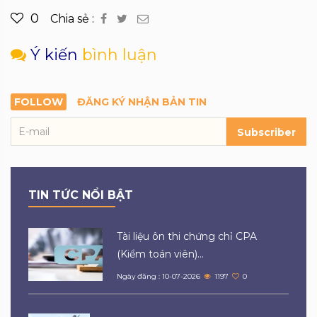
0
Chia sẻ :
Ý kiến
bình luận
FOLLOW
ĐĂNG KÝ NHẬN BẢN TIN
Subscriber
TIN TỨC NỔI BẬT
Tài liệu ôn thi chứng chỉ CPA
(Kiểm toán viên)...
Ngày đăng : 10-07-2026
1197
0