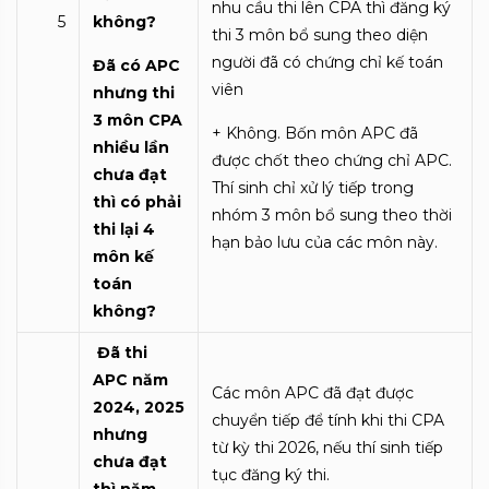
nhu cầu thi lên CPA thì đăng ký
5
không?
thi 3 môn bổ sung theo diện
người đã có chứng chỉ kế toán
Đã có APC
viên
nhưng thi
3 môn CPA
+ Không. Bốn môn APC đã
nhiều lần
được chốt theo chứng chỉ APC.
chưa đạt
Thí sinh chỉ xử lý tiếp trong
thì có phải
nhóm 3 môn bổ sung theo thời
thi lại 4
hạn bảo lưu của các môn này.
môn kế
toán
không?
Đã thi
APC năm
Các môn APC đã đạt được
2024, 2025
chuyển tiếp để tính khi thi CPA
nhưng
từ kỳ thi 2026, nếu thí sinh tiếp
chưa đạt
tục đăng ký thi.
thì năm