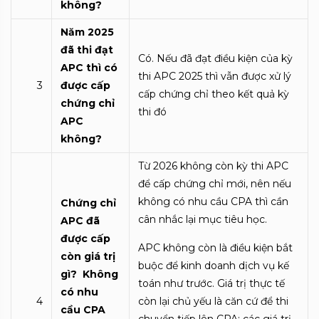
không?
Năm 2025
đã thi đạt
Có. Nếu đã đạt điều kiện của kỳ
APC thì có
thi APC 2025 thì vẫn được xử lý
3
được cấp
cấp chứng chỉ theo kết quả kỳ
chứng chỉ
thi đó
APC
không?
Từ 2026 không còn kỳ thi APC
để cấp chứng chỉ mới, nên nếu
không có nhu cầu CPA thì cần
Chứng chỉ
cân nhắc lại mục tiêu học.
APC đã
được cấp
APC không còn là điều kiện bắt
còn giá trị
buộc để kinh doanh dịch vụ kế
gì? Không
toán như trước. Giá trị thực tế
có nhu
4
còn lại chủ yếu là căn cứ để thi
cầu CPA
chuyển tiếp lên CPA; các giá trị