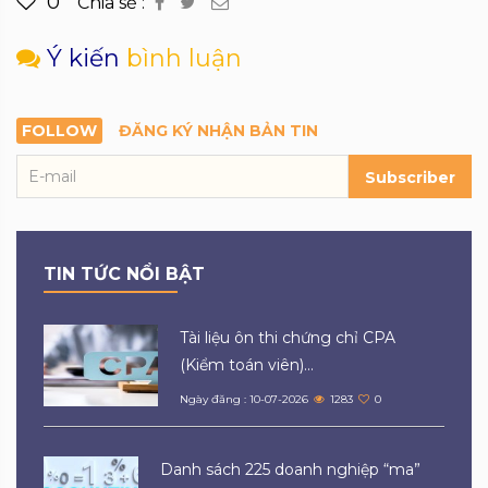
0
Chia sẻ :
Ý kiến
bình luận
FOLLOW
ĐĂNG KÝ NHẬN BẢN TIN
Subscriber
TIN TỨC NỔI BẬT
Tài liệu ôn thi chứng chỉ CPA
(Kiểm toán viên)...
Ngày đăng : 10-07-2026
1283
0
Danh sách 225 doanh nghiệp “ma”