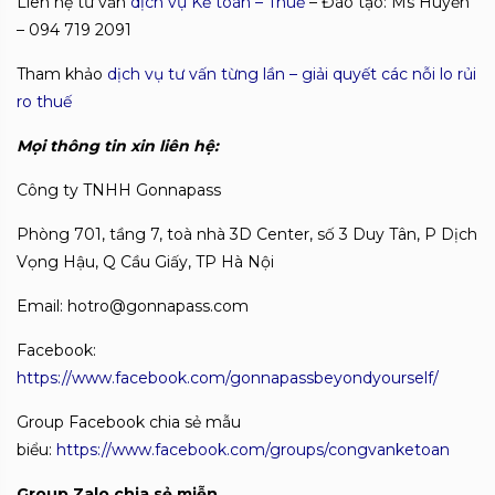
Liên hệ tư vấn
dịch vụ Kế toán – Thuế
– Đào tạo: Ms Huyền
– 094 719 2091
Tham khảo
dịch vụ tư vấn từng lần – giải quyết các nỗi lo rủi
ro thuế
Mọi thông tin xin liên hệ:
Công ty TNHH Gonnapass
Phòng 701, tầng 7, toà nhà 3D Center, số 3 Duy Tân, P Dịch
Vọng Hậu, Q Cầu Giấy, TP Hà Nội
Email: hotro@gonnapass.com
Facebook:
https://www.facebook.com/gonnapassbeyondyourself/
Group Facebook chia sẻ mẫu
biểu:
https://www.facebook.com/groups/congvanketoan
Group Zalo chia sẻ miễn