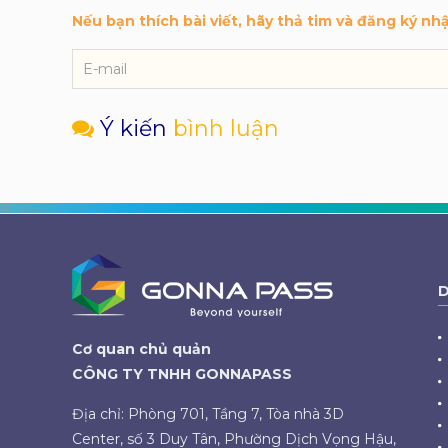
Nếu bạn thích bài viết, hãy thả tim và đăng ký nh
Ý kiến
bình luận
D
Cơ quan chủ quản
CÔNG TY TNHH GONNAPASS
Địa chỉ: Phòng 701, Tầng 7, Tòa nhà 3D
Center, số 3 Duy Tân, Phường Dịch Vọng Hậu,