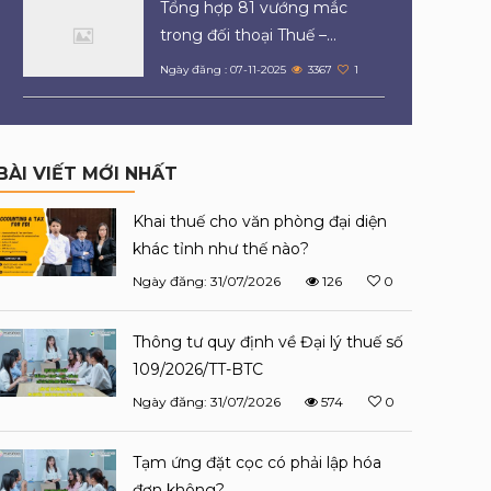
Tổng hợp 81 vướng mắc
trong đối thoại Thuế –...
Ngày đăng : 07-11-2025
3367
1
BÀI VIẾT MỚI NHẤT
Khai thuế cho văn phòng đại diện
khác tỉnh như thế nào?
Ngày đăng: 31/07/2026
126
0
Thông tư quy định về Đại lý thuế số
109/2026/TT-BTC
Ngày đăng: 31/07/2026
574
0
Tạm ứng đặt cọc có phải lập hóa
đơn không?