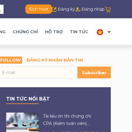
Kích hoạt
Đăng ký
Đăng nhập
ĂNG
CHỨNG CHỈ
HỖ TRỢ
TIN TỨC
ĐĂNG KÝ NHẬN BẢN TIN
FOLLOW
Subscriber
TIN TỨC NỔI BẬT
Tài liệu ôn thi chứng chỉ
CPA (Kiểm toán viên)...