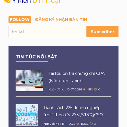
Ý kiến
bình luận
FOLLOW
ĐĂNG KÝ NHẬN BẢN TIN
Subscriber
TIN TỨC NỔI BẬT
Tài liệu ôn thi chứng chỉ CPA
(Kiểm toán viên)...
Ngày đăng : 10-07-2026
1351
0
Danh sách 225 doanh nghiệp
“ma” theo CV 2731/VPCQCSĐT
Ngày đăng : 11-11-2025
13286
0