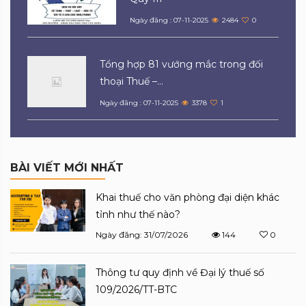
Ngày đăng : 07-11-2025
2484
0
Tổng hợp 81 vướng mắc trong đối
thoại Thuế –...
Ngày đăng : 07-11-2025
3378
1
BÀI VIẾT MỚI NHẤT
Khai thuế cho văn phòng đại diện khác
tỉnh như thế nào?
Ngày đăng: 31/07/2026
144
0
Thông tư quy định về Đại lý thuế số
109/2026/TT-BTC