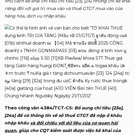
như cách kê khai chỉ tiêu chỉ tiêu [23], [24] nhưng chỉ kê khai
riêng đối với giá trị mua vào và thuế GTGT mua vào của
hàng hóa, dịch vụ nhập khẩu.
Theo công văn 4384/TCT-CS:
Bổ sung chỉ tiêu [23a],
[24a] để có thông tin về số thuế GTGT đã nộp ở khâu
nhập khẩu
và đối chiếu với dữ liệu của cơ quan hải
quan
, giúp cho CQT kiểm soát được việc kê khai của