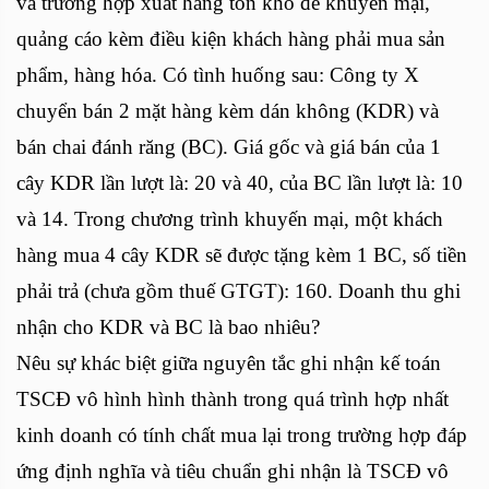
và trường hợp xuất hàng tồn kho để khuyến mại,
quảng cáo kèm điều kiện khách hàng phải mua sản
phẩm, hàng hóa. Có tình huống sau: Công ty X
chuyển bán 2 mặt hàng kèm dán không (KDR) và
bán chai đánh răng (BC). Giá gốc và giá bán của 1
cây KDR lần lượt là: 20 và 40, của BC lần lượt là: 10
và 14. Trong chương trình khuyến mại, một khách
hàng mua 4 cây KDR sẽ được tặng kèm 1 BC, số tiền
phải trả (chưa gồm thuế GTGT): 160. Doanh thu ghi
nhận cho KDR và BC là bao nhiêu?
Nêu sự khác biệt giữa nguyên tắc ghi nhận kế toán
TSCĐ vô hình hình thành trong quá trình hợp nhất
kinh doanh có tính chất mua lại trong trường hợp đáp
ứng định nghĩa và tiêu chuẩn ghi nhận là TSCĐ vô