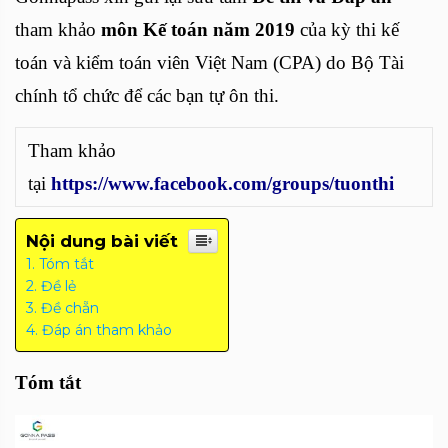
tham khảo
môn Kế toán năm 2019
của kỳ thi kế
toán và kiểm toán viên Việt Nam (CPA) do Bộ Tài
chính tổ chức để các bạn tự ôn thi.
Tham khảo
tại
https://www.facebook.com/groups/tuonthi
Nội dung bài viết
Tóm tắt
Đề lẻ
Đề chẵn
Đáp án tham khảo
Tóm tắt