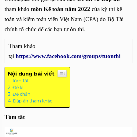
tham khảo
môn Kế toán năm 2022
của kỳ thi kế
toán và kiểm toán viên Việt Nam (CPA) do Bộ Tài
chính tổ chức để các bạn tự ôn thi.
Tham khảo
tại
https://www.facebook.com/groups/tuonthi
Nội dung bài viết
Tóm tắt
Đề lẻ
Đề chẵn
Đáp án tham khảo
Tóm tắt