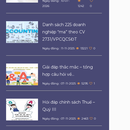
Ngày đăng : 10-07-
2026
1242
0
Danh sách 225 doanh
nghiệp “ma” theo CV
2731/VPCQCSĐT
Ngày đăng : 11-11-2025
13221
0
Giải đáp thắc mắc – tổng
hợp câu hỏi về...
Ngày đăng : 07-11-2025
5295
1
Hỏi đáp chính sách Thuế –
Quý III
Ngày đăng : 07-11-2025
2463
0