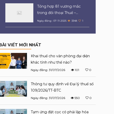
Tổng hợp 81 vướng mắc
trong đối thoại Thuế –...
Ngày đăng : 07-11-2025
3348
1
BÀI VIẾT MỚI NHẤT
Khai thuế cho văn phòng đại diện
khác tỉnh như thế nào?
Ngày đăng: 31/07/2026
101
0
Thông tư quy định về Đại lý thuế số
109/2026/TT-BTC
Ngày đăng: 31/07/2026
550
0
Tạm ứng đặt cọc có phải lập hóa