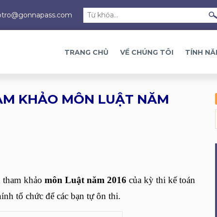
otro@gonnapass.com
TRANG CHỦ
VỀ CHÚNG TÔI
TÍNH N
HAM KHẢO MÔN LUẬT NĂM
n
tham khảo
môn Luật năm 2016
của kỳ thi kế toán
nh tổ chức để các bạn tự ôn thi.