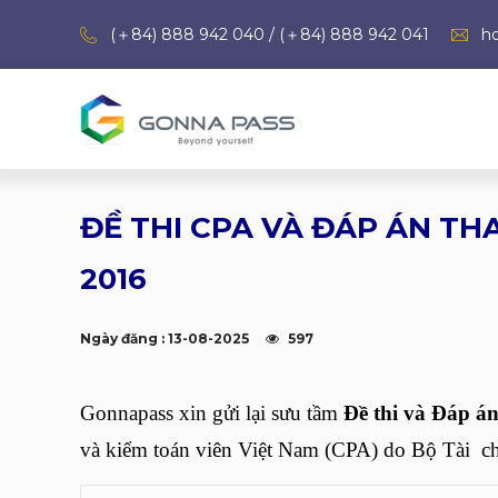
(＋84) 888 942 040 / (＋84) 888 942 041
h
ĐỀ THI CPA VÀ ĐÁP ÁN T
2016
Ngày đăng : 13-08-2025
597
Gonnapass xin gửi lại sưu tầm
Đề thi và Đáp á
và kiểm toán viên Việt Nam (CPA) do Bộ Tài chí