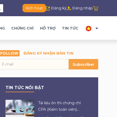
Kích hoạt
Đăng ký
Đăng nhập
ĂNG
CHỨNG CHỈ
HỖ TRỢ
TIN TỨC
ĐĂNG KÝ NHẬN BẢN TIN
FOLLOW
Subscriber
TIN TỨC NỔI BẬT
Tài liệu ôn thi chứng chỉ
CPA (Kiểm toán viên)...