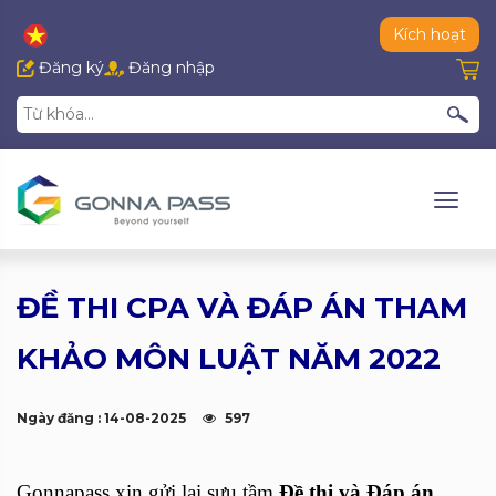
Kích hoạt
Đăng ký
Đăng nhập
ĐỀ THI CPA VÀ ĐÁP ÁN THAM
KHẢO MÔN LUẬT NĂM 2022
Ngày đăng : 14-08-2025
597
Gonnapass xin gửi lại sưu tầm
Đề thi và Đáp án