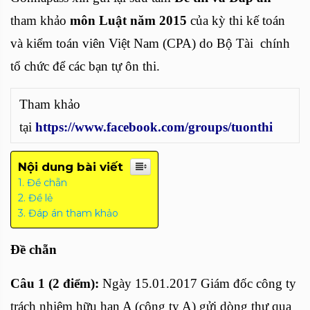
tham khảo
môn Luật năm 2015
của kỳ thi kế toán
và kiểm toán viên Việt Nam (CPA) do Bộ Tài chính
tổ chức để các bạn tự ôn thi.
Tham khảo
tại
https://www.facebook.com/groups/tuonthi
Nội dung bài viết
Đề chẵn
Đề lẻ
Đáp án tham khảo
Đề chẵn
Câu 1 (2 điểm):
Ngày 15.01.2017 Giám đốc công ty
trách nhiệm hữu hạn A (công ty A) gửi dòng thư qua