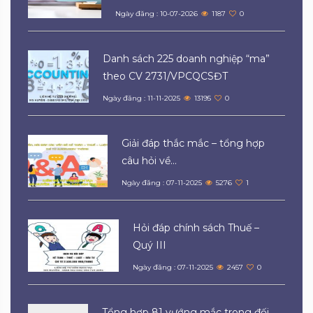
Ngày đăng : 10-07-2026
1187
0
Danh sách 225 doanh nghiệp “ma”
theo CV 2731/VPCQCSĐT
Ngày đăng : 11-11-2025
13195
0
Giải đáp thắc mắc – tổng hợp
câu hỏi về...
Ngày đăng : 07-11-2025
5276
1
Hỏi đáp chính sách Thuế –
Quý III
Ngày đăng : 07-11-2025
2457
0
Tổng hợp 81 vướng mắc trong đối