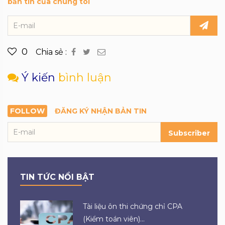
bản tin của chúng tôi
0
Chia sẻ :
Ý kiến
bình luận
FOLLOW
ĐĂNG KÝ NHẬN BẢN TIN
Subscriber
TIN TỨC NỔI BẬT
Tài liệu ôn thi chứng chỉ CPA
(Kiểm toán viên)...