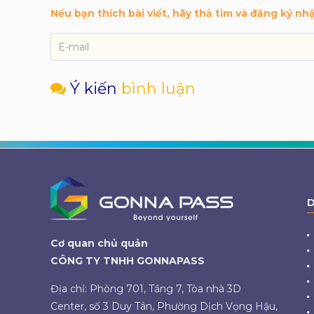
Nếu bạn thích bài viết, hãy thả tim và đăng ký nh
Ý kiến
bình luận
D
Cơ quan chủ quản
CÔNG TY TNHH GONNAPASS
Địa chỉ: Phòng 701, Tầng 7, Tòa nhà 3D
Center, số 3 Duy Tân, Phường Dịch Vọng Hậu,