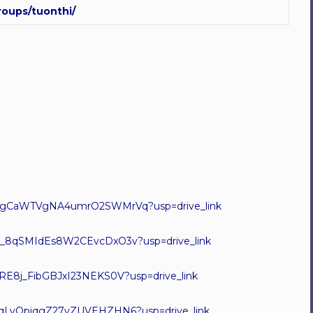
oups/tuonthi/
0dAGgCaWTVgNA4umrO2SWMrVq?usp=drive_link
AGe_8qSMIdEs8W2CEvcDxO3v?usp=drive_link
DURE8j_FibGBJxI23NEKS0V?usp=drive_link
YT9qLvQpiqgZ27vZUVEHZHN6?usp=drive_link