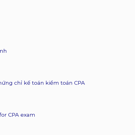
ính
hứng chỉ kế toán kiểm toán CPA
a for CPA exam