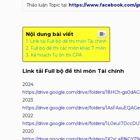
Thảo luận Topic tại:
https://www.facebook.com/gr
Nội dung bài viết
Link tải Full bộ đề thi môn Tài chính
Full bộ đề thi các môn khác 7 môn
Kế hoạch Tự ôn thi CPA
Link tải
Full bộ đề thi môn Tài chính
2024
https://drive.google.com/drive/folders/18HCh-gs
2023
https://drive.google.com/drive/folders/1AsFAxuEQ
2022
https://drive.google.com/drive/folders/1L0euI7Dcc
2020
https://drive.google.com/drive/folders/1X2xLaBNG