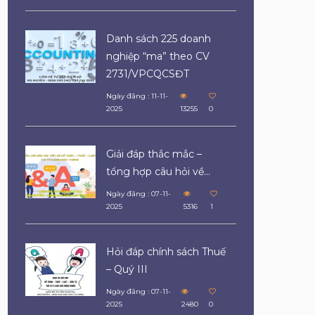
Danh sách 225 doanh
nghiệp “ma” theo CV
2731/VPCQCSĐT
Ngày đăng : 11-11-
2025
13255
0
Giải đáp thắc mắc –
tổng hợp câu hỏi về...
Ngày đăng : 07-11-
2025
5316
1
Hỏi đáp chính sách Thuế
– Quý III
Ngày đăng : 07-11-
2025
2480
0