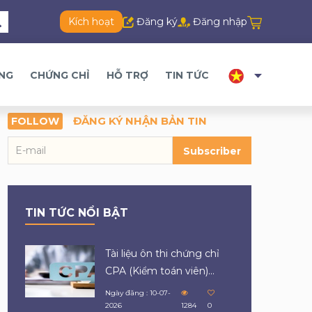
Kích hoạt
Đăng ký
Đăng nhập
ĂNG
CHỨNG CHỈ
HỖ TRỢ
TIN TỨC
ĐĂNG KÝ NHẬN BẢN TIN
FOLLOW
Subscriber
TIN TỨC NỔI BẬT
Tài liệu ôn thi chứng chỉ
CPA (Kiểm toán viên)...
Ngày đăng : 10-07-
2026
1284
0