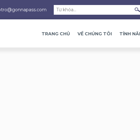
otro@gonnapass.com
TRANG CHỦ
VỀ CHÚNG TÔI
TÍNH N