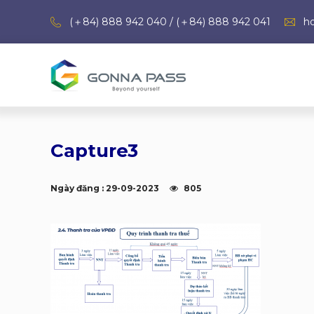
(＋84) 888 942 040 / (＋84) 888 942 041
h
Capture3
Ngày đăng : 29-09-2023
805