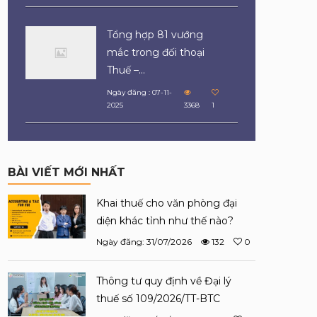
Tổng hợp 81 vướng
mắc trong đối thoại
Thuế –...
Ngày đăng : 07-11-
2025
3368
1
BÀI VIẾT MỚI NHẤT
Khai thuế cho văn phòng đại
diện khác tỉnh như thế nào?
Ngày đăng: 31/07/2026
132
0
Thông tư quy định về Đại lý
thuế số 109/2026/TT-BTC