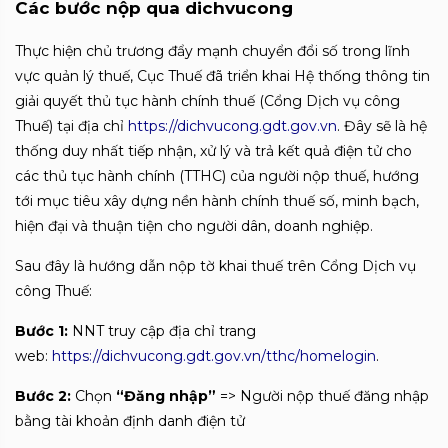
Các bước nộp qua dichvucong
Thực hiện chủ trương đẩy mạnh chuyển đổi số trong lĩnh
vực quản lý thuế, Cục Thuế đã triển khai Hệ thống thông tin
giải quyết thủ tục hành chính thuế (Cổng Dịch vụ công
Thuế) tại địa chỉ
https://dichvucong.gdt.gov.vn
. Đây sẽ là hệ
thống duy nhất tiếp nhận, xử lý và trả kết quả điện tử cho
các thủ tục hành chính (TTHC) của người nộp thuế, hướng
tới mục tiêu xây dựng nền hành chính thuế số, minh bạch,
hiện đại và thuận tiện cho người dân, doanh nghiệp.
Sau đây là hướng dẫn nộp tờ khai thuế trên Cổng Dịch vụ
công Thuế:
Bước 1:
NNT truy cập địa chỉ trang
web:
https://dichvucong.gdt.gov.vn/tthc/homelogin
.
Bước 2:
Chọn
“Đăng nhập”
=> Người nộp thuế đăng nhập
bằng tài khoản định danh điện tử