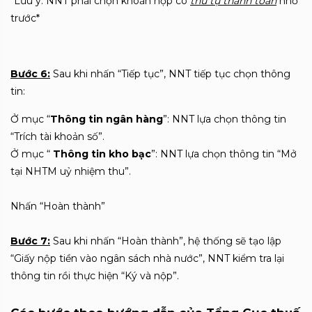
*Lưu ý: NNT phải chọn khoản nộp có
thứ tự thanh toán
nhỏ
trước*
Bước 6:
Sau khi nhấn “Tiếp tục”, NNT tiếp tục chọn thông
tin:
Ở mục “
Thông tin ngân hàng
”: NNT lựa chọn thông tin
“Trích tài khoản số”.
Ở mục “
Thông tin kho bạc
”: NNT lựa chọn thông tin “Mở
tại NHTM uỷ nhiệm thu”.
Nhấn “Hoàn thành”
Bước 7:
Sau khi nhấn “Hoàn thành”, hệ thống sẽ tạo lập
“Giấy nộp tiền vào ngân sách nhà nước”, NNT kiểm tra lại
thông tin rồi thực hiện “Ký và nộp”.