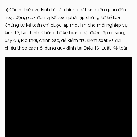
a) Các nghiệp vụ kinh tế, tài chính phát sinh liên quan đến
hoạt động của đơn vị kế toán phải lập chứng từ kế toán.
Chứng từ kế toán chỉ được lập một lần cho mỗi nghiệp vụ
kinh tế, tài chính. Chứng từ kế toán phải được lập rõ ràng,
đầy đủ, kịp thời, chính xác, dễ kiểm tra, kiểm soát và đối
chiếu theo các nội dung quy định tại Điều 16 Luật Kế toán.