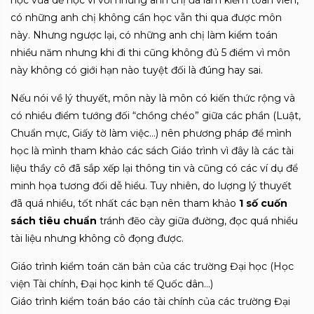
học vừa dễ học vì với những anh chị đã làm kiểm toán viên,
có những anh chị không cần học vẫn thi qua được môn
này. Nhưng ngược lại, có những anh chị làm kiểm toán
nhiều năm nhưng khi đi thi cũng không đủ 5 điểm vì môn
này không có giới hạn nào tuyệt đối là đúng hay sai.
Nếu nói về lý thuyết, môn này là môn có kiến thức rộng và
có nhiều điểm tướng đối “chồng chéo” giữa các phần (Luật,
Chuẩn mực, Giấy tờ làm việc…) nên phương pháp để mình
học là mình tham khảo các sách Giáo trình vì đây là các tài
liệu thầy cô đã sắp xếp lại thông tin và cũng có các ví dụ để
minh họa tương đối dễ hiểu. Tuy nhiên, do lượng lý thuyết
đã quá nhiều, tốt nhất các bạn nên tham khảo
1 số cuốn
sách tiêu chuẩn
tránh đẽo cày giữa đường, đọc quá nhiều
tài liệu nhưng không cô đọng được.
Giáo trình kiểm toán căn bản của các trường Đại học (Học
viện Tài chính, Đại học kinh tế Quốc dân…)
Giáo trình kiểm toán báo cáo tài chính của các trường Đại