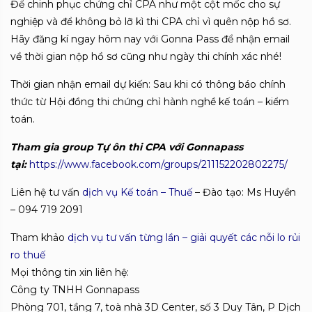
Để chinh phục chứng chỉ CPA như một cột mốc cho sự
nghiệp và để không bỏ lỡ kì thi CPA chỉ vì quên nộp hồ sơ.
Hãy đăng kí ngay hôm nay với Gonna Pass để nhận email
về thời gian nộp hồ sơ cũng như ngày thi chính xác nhé!
Thời gian nhận email dự kiến: Sau khi có thông báo chính
thức từ Hội đồng thi chứng chỉ hành nghề kế toán – kiểm
toán.
Tham gia group Tự ôn thi CPA với Gonnapass
tại:
https://www.facebook.com/groups/211152202802275/
Liên hệ tư vấn
dịch vụ Kế toán – Thuế
– Đào tạo: Ms Huyền
– 094 719 2091
Tham khảo
dịch vụ tư vấn từng lần – giải quyết các nỗi lo rủi
ro thuế
Mọi thông tin xin liên hệ:
Công ty TNHH Gonnapass
Phòng 701, tầng 7, toà nhà 3D Center, số 3 Duy Tân, P Dịch