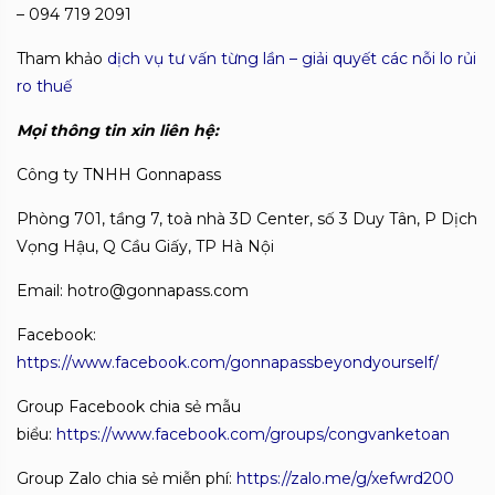
– 094 719 2091
Tham khảo
dịch vụ tư vấn từng lần – giải quyết các nỗi lo rủi
ro thuế
Mọi thông tin xin liên hệ:
Công ty TNHH Gonnapass
Phòng 701, tầng 7, toà nhà 3D Center, số 3 Duy Tân, P Dịch
Vọng Hậu, Q Cầu Giấy, TP Hà Nội
Email: hotro@gonnapass.com
Facebook:
https://www.facebook.com/gonnapassbeyondyourself/
Group Facebook chia sẻ mẫu
biểu:
https://www.facebook.com/groups/congvanketoan
Group Zalo chia sẻ miễn phí:
https://zalo.me/g/xefwrd200