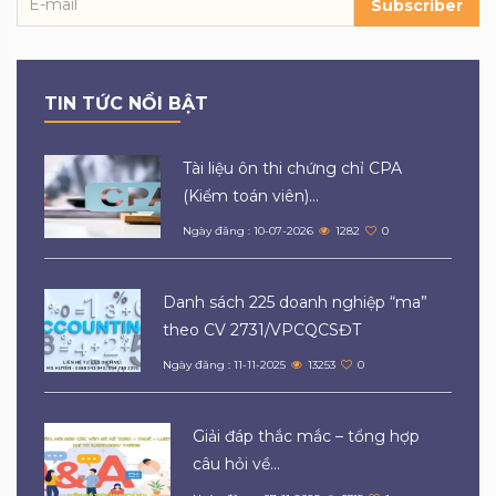
Subscriber
TIN TỨC NỔI BẬT
Tài liệu ôn thi chứng chỉ CPA
(Kiểm toán viên)...
Ngày đăng : 10-07-2026
1282
0
Danh sách 225 doanh nghiệp “ma”
theo CV 2731/VPCQCSĐT
Ngày đăng : 11-11-2025
13253
0
Giải đáp thắc mắc – tổng hợp
câu hỏi về...