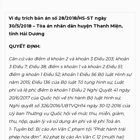
Ví dụ trích bản án số 28/2018/HS-ST ngày
30/5/2018
– Tòa án nhân dân huyện Thanh Miện,
tỉnh Hải Dương
QUYẾT ĐỊNH:
Căn cứ vào điểm d khoản 2 và khoản 3 Điều 203; khoản
3 Điều 7; Điều 38; điểm s khoản 1 và khoản 2 Điều 51;
điểm g khoản 1 Điều 52; khoản 1 Điều 56 Bộ luật Hình sự
năm 2015; Điều 136 của Bộ luật Tố tụng hình sự, Luật
phí và lệ phí; điểm b khoản 1 Điều 2 Nghị Quyết 41 ngày
20/6/2017 của Quốc hội về thi hành Bộ luật hình sự;
Nghị quyết số 326/2016/UBTVQH14 ngày 30-12-2016 của
Uỷ ban Thường vụ Quốc hội về mức thu, miễn, giảm,
thu, nộp, quản lý và sử dụng án phí và lệ phí Toà án.
1- Tuyên bố: Bị cáo An Văn C phạm tội “Phát hành trái
phép hóa đơn”. Xử phạt bị cáo An Văn C 12 (mười hai)