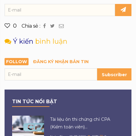
0
Chia sẻ :
Ý kiến
bình luận
FOLLOW
ĐĂNG KÝ NHẬN BẢN TIN
Subscriber
TIN TỨC NỔI BẬT
Tài liệu ôn thi chứng chỉ CPA
(Kiểm toán viên)...