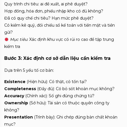
Quy trình chi tiêu: ai đề xuất, ai phê duyệt?
Hợp đồng, hóa đơn, phiếu nhập kho có đủ không?
Đã có quy chế chi tiêu? Hạn mức phê duyệt?
Có kiểm kê quỹ, đối chiếu sổ kế toán với tiền mặt và tiền
gửi?
Mục tiêu
: Xác định khu vực có rủi ro cao để tập trung
kiểm tra
Bước 3:
Xác định cơ sở dẫn liệu cần kiểm tra
Dựa trên 5 yếu tố cơ bản:
Existence
(Hiện hữu): Có thật, có tồn tại?
Completeness
(Đầy đủ): Có bỏ sót khoản mục không?
Accuracy
(Chính xác): Số ghi đúng chứng từ?
Ownership
(Sở hữu): Tài sản có thuộc quyền công ty
không?
Presentation
(Trình bày): Ghi chép đúng bản chất khoản
mục?