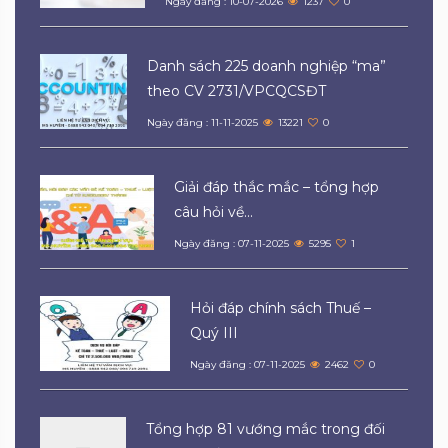
Ngày đăng : 10-07-2026
1237
0
Danh sách 225 doanh nghiệp “ma”
theo CV 2731/VPCQCSĐT
Ngày đăng : 11-11-2025
13221
0
Giải đáp thắc mắc – tổng hợp
câu hỏi về...
Ngày đăng : 07-11-2025
5295
1
Hỏi đáp chính sách Thuế –
Quý III
Ngày đăng : 07-11-2025
2462
0
Tổng hợp 81 vướng mắc trong đối