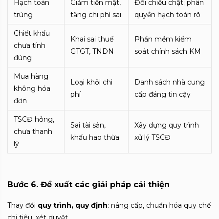
Hạch toán
Giảm tiền mặt,
Đối chiếu chặt; phân
trùng
tăng chi phí sai
quyền hạch toán rõ
Chiết khấu
Khai sai thuế
Phần mềm kiểm
chưa tính
GTGT, TNDN
soát chính sách KM
đúng
Mua hàng
Loại khỏi chi
Danh sách nhà cung
không hóa
phí
cấp đáng tin cậy
đơn
TSCĐ hỏng,
Sai tài sản,
Xây dựng quy trình
chưa thanh
khấu hao thừa
xử lý TSCĐ
lý
Bước 6. Đề xuất các giải pháp cải thiện
Thay đổi
quy trình, quy định
: nâng cấp, chuẩn hóa quy chế
chi tiêu, xét duyệt.