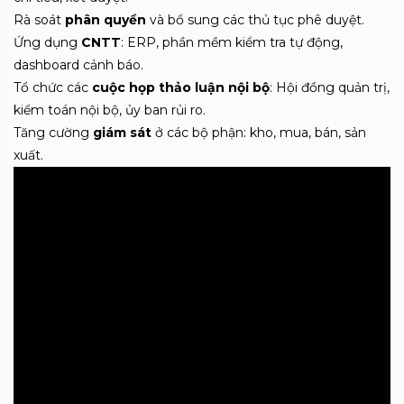
Rà soát
phân quyền
và bổ sung các thủ tục phê duyệt.
Ứng dụng
CNTT
: ERP, phần mềm kiểm tra tự động,
dashboard cảnh báo.
Tổ chức các
cuộc họp thảo luận nội bộ
: Hội đồng quản trị,
kiểm toán nội bộ, ủy ban rủi ro.
Tăng cường
giám sát
ở các bộ phận: kho, mua, bán, sản
xuất.