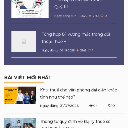
Quý III
Ngày đăng : 07-11-2025
2461
0
Tổng hợp 81 vướng mắc trong đối
thoại Thuế –...
Ngày đăng : 07-11-2025
3345
1
BÀI VIẾT MỚI NHẤT
Khai thuế cho văn phòng đại diện khác
tỉnh như thế nào?
Ngày đăng: 31/07/2026
94
0
Thông tư quy định về Đại lý thuế số