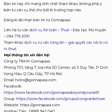
Bản tin này chỉ mang tính chất tham khảo, không phải ý
kiến tư vấn cụ thể cho bất kì trường hợp nào.
Đăng kí để nhận bản tin từ Gonnapass
Liên hệ tư vấn
dịch vụ Kế toán – Thuế
– Đào tạo: Ms Huyền
– 094 719 2091
Tham khảo
dịch vụ tư vấn từng lần – giải quyết các nỗi lo rủi
ro thuế
Mọi thông tin xin liên hệ:
Công ty TNHH Gonnapass
Phòng 701, tầng 7, toà nhà 3D Center, số 3 Duy Tân, P Dịch
Vọng Hậu, Q Cầu Giấy, TP Hà Nội
Email: hotro@gonnapass.com
Facebook:
https://www.facebook.com/gonnapassbeyondyourself/
Group:
https://www.facebook.com/groups/congvanketoan
Website: https://gonnapass.com
Hotline/ Zalo : 0888 942 040