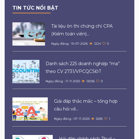
TIN TỨC NỔI BẬT
Tài liệu ôn thi chứng chỉ CPA
(Kiểm toán viên)...
Ngày đăng : 10-07-2026
1224
0
Danh sách 225 doanh nghiệp “ma”
theo CV 2731/VPCQCSĐT
Ngày đăng : 11-11-2025
13206
0
Giải đáp thắc mắc – tổng hợp
câu hỏi về...
Ngày đăng : 07-11-2025
5285
1
Hỏi đáp chính sách Thuế –