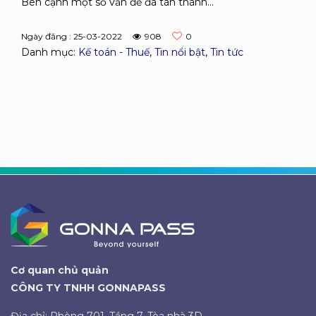
Bên cạnh một số vấn đề đã tán thành...
Ngày đăng : 25-03-2022
908
0
Danh mục:
Kế toán - Thuế
,
Tin nổi bật
,
Tin tức
Cơ quan chủ quản
CÔNG TY TNHH GONNAPASS
Địa chỉ: Phòng 701, Tầng 7, Tòa nhà 3D