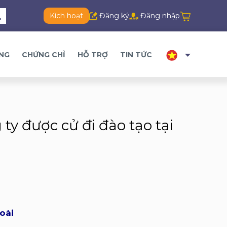
Kích hoạt
Đăng ký
Đăng nhập
ĂNG
CHỨNG CHỈ
HỖ TRỢ
TIN TỨC
ty được cử đi đào tạo tại
oài