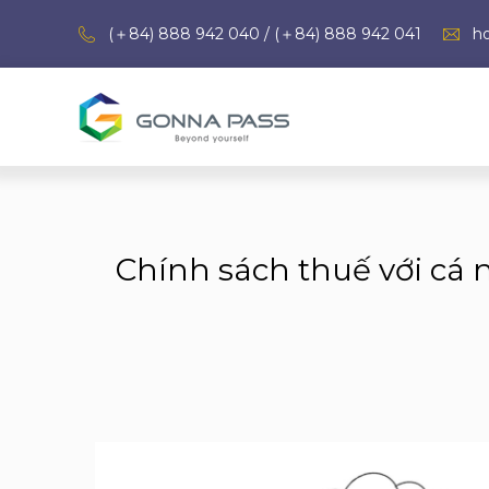
(＋84) 888 942 040 / (＋84) 888 942 041
h
Chính sách thuế với cá n