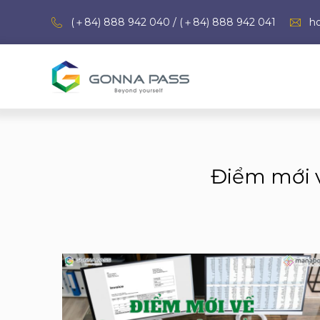
(＋84) 888 942 040 / (＋84) 888 942 041
h
Điểm mới v