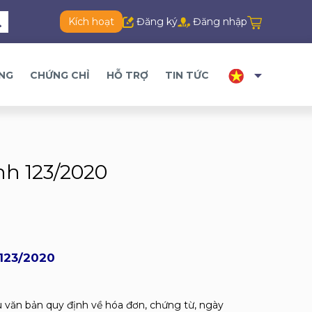
Kích hoạt
Đăng ký
Đăng nhập
ĂNG
CHỨNG CHỈ
HỖ TRỢ
TIN TỨC
nh 123/2020
 123/2020
u văn bản quy định về hóa đơn, chứng từ, ngày