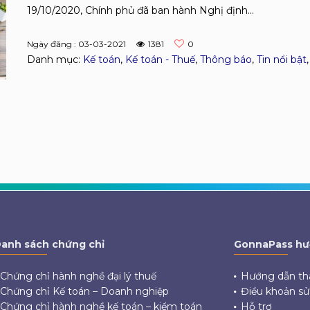
19/10/2020, Chính phủ đã ban hành Nghị định...
Ngày đăng : 03-03-2021
1381
0
Danh mục:
Kế toán
,
Kế toán - Thuế
,
Thông báo
,
Tin nổi bật
anh sách chứng chỉ
GonnaPass hư
Chứng chỉ hành nghề đại lý thuế
Hướng dẫn th
Chứng chỉ Kế toán – Doanh nghiệp
Điều khoản s
Chứng chỉ hành nghề kế toán – kiểm toán
Hỗ trợ