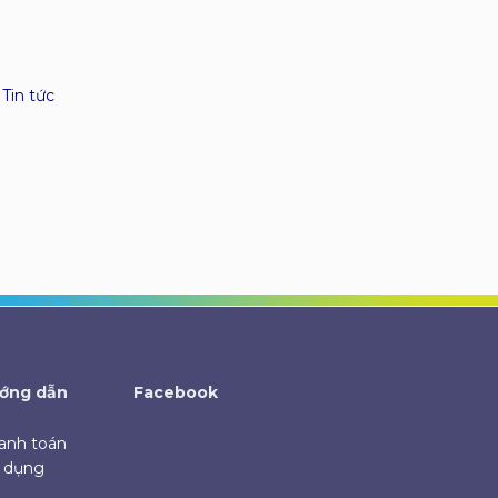
,
Tin tức
ớng dẫn
Facebook
anh toán
ử dụng