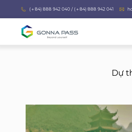
(＋84) 888 942 040 / (＋84) 888 942 041
h
Dự t