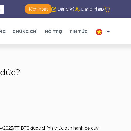
Kích hoạt
Đăng ký
Đăng nhập
ĂNG
CHỨNG CHỈ
HỖ TRỢ
TIN TỨC
 đức?
 04/2023/TT-BTC được chính thức ban hành để quy