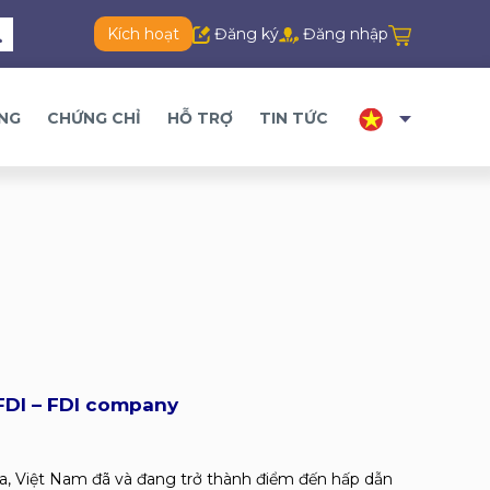
Kích hoạt
Đăng ký
Đăng nhập
ĂNG
CHỨNG CHỈ
HỖ TRỢ
TIN TỨC
FDI – FDI company
a, Việt Nam đã và đang trở thành điểm đến hấp dẫn