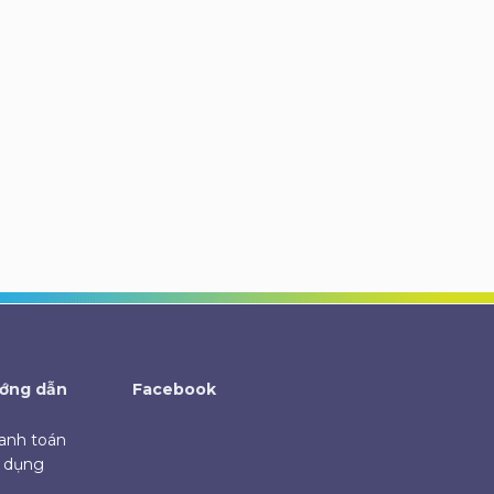
ớng dẫn
Facebook
anh toán
ử dụng