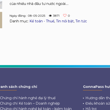
của nhiều nhà đầu tư nước ngoài....
Ngày đăng : 08-05-2025
3871
0
Danh mục:
Kế toán - Thuế
,
Tin nổi bật
,
Tin tức
anh sách chứng chỉ
GonnaPass hư
Chứng chỉ hành nghề đại lý thuế
Hướng dẫn th
Chứng chỉ Kế toán – Doanh nghiệp
Điều khoản s
Chứng chỉ hành nghề kế toán – kiểm toán
Hỗ trợ