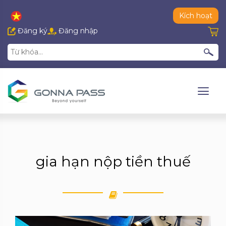
Kích hoạt
Đăng ký
Đăng nhập
gia hạn nộp tiền thuế