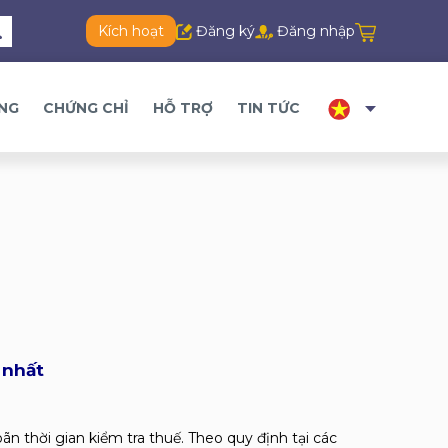
Kích hoạt
Đăng ký
Đăng nhập
ĂNG
CHỨNG CHỈ
HỖ TRỢ
TIN TỨC
 nhất
ãn thời gian kiểm tra thuế. Theo quy định tại các