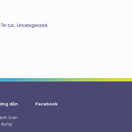
,
Tin tức
,
Uncategorized
ớng dẫn
Facebook
anh toán
ử dụng