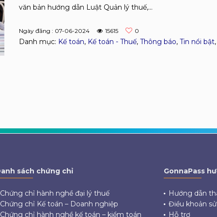
văn bản hướng dẫn Luật Quản lý thuế,...
Ngày đăng : 07-06-2024
15615
0
Danh mục:
Kế toán
,
Kế toán - Thuế
,
Thông báo
,
Tin nổi bật
anh sách chứng chỉ
GonnaPass hư
Chứng chỉ hành nghề đại lý thuế
Hướng dẫn th
Chứng chỉ Kế toán – Doanh nghiệp
Điều khoản s
Chứng chỉ hành nghề kế toán – kiểm toán
Hỗ trợ