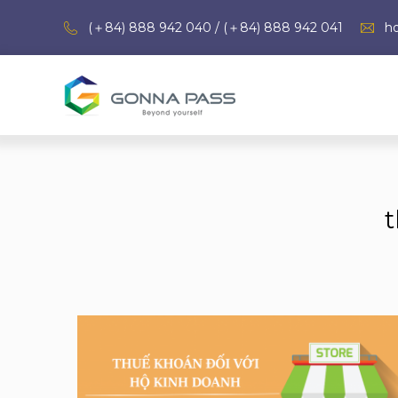
(＋84) 888 942 040 / (＋84) 888 942 041
h
t