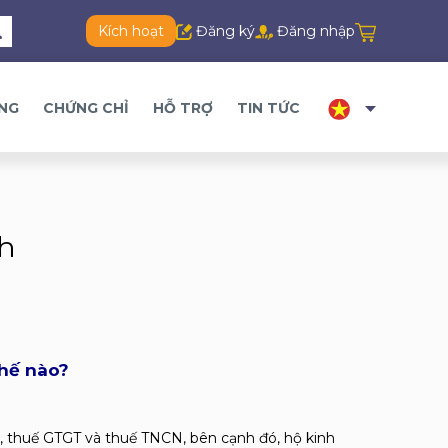
Kích hoạt
Đăng ký
Đăng nhập
ĂNG
CHỨNG CHỈ
HỖ TRỢ
TIN TỨC
nh
thế nào?
i, thuế GTGT và thuế TNCN, bên cạnh đó, hộ kinh