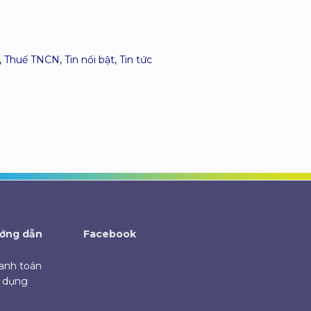
,
Thuế TNCN
,
Tin nổi bật
,
Tin tức
ớng dẫn
Facebook
anh toán
ử dụng