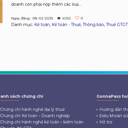
doanh còn phải nộp thêm các loại...
Ngày đăng : 08-02-2025
4032
0
Danh mục:
Kế toán
,
Kế toán - Thuế
,
Thông báo
,
Thuế GTGT
anh sách chứng chỉ
GonnaPass hư
Chứng chỉ hành nghề đại lý thuế
Hướng dẫn th
Chứng chỉ Kế toán – Doanh nghiệp
Điều khoản s
Chứng chỉ hành nghề kế toán – kiểm toán
Hỗ trợ