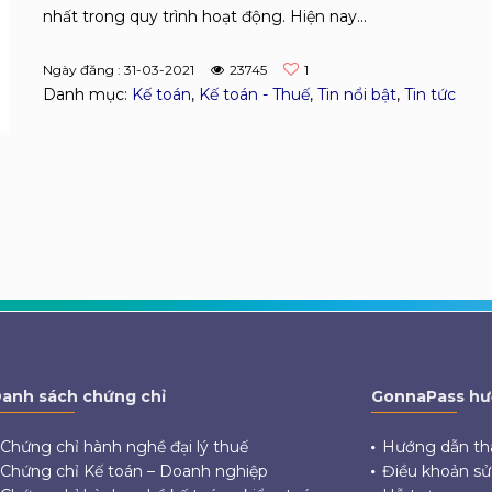
nhất trong quy trình hoạt động. Hiện nay...
Ngày đăng : 31-03-2021
23745
1
Danh mục:
Kế toán
,
Kế toán - Thuế
,
Tin nổi bật
,
Tin tức
anh sách chứng chỉ
GonnaPass hư
Chứng chỉ hành nghề đại lý thuế
Hướng dẫn th
Chứng chỉ Kế toán – Doanh nghiệp
Điều khoản s