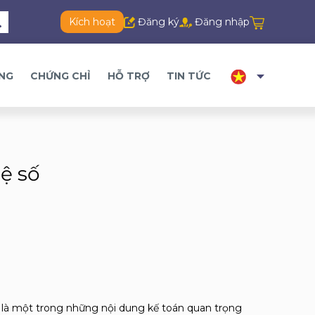
Kích hoạt
Đăng ký
Đăng nhập
ĂNG
CHỨNG CHỈ
HỖ TRỢ
TIN TỨC
ệ số
ất là một trong những nội dung kế toán quan trọng