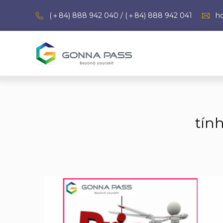
(＋84) 888 942 040 / (＋84) 888 942 041
h
tín