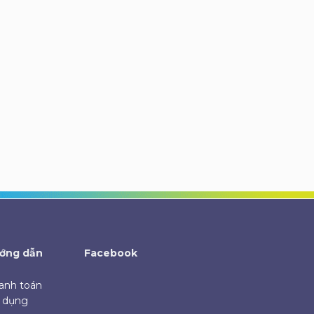
ớng dẫn
Facebook
anh toán
ử dụng