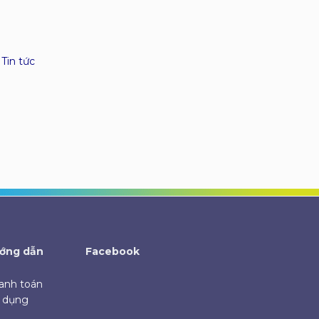
,
Tin tức
ớng dẫn
Facebook
anh toán
ử dụng