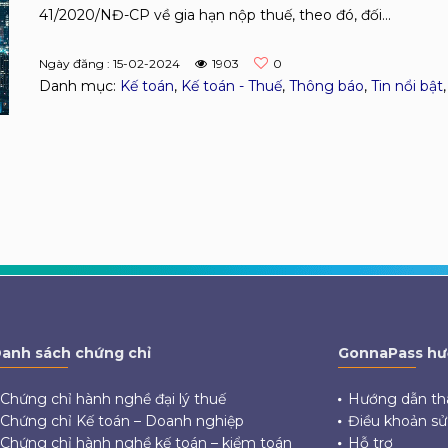
41/2020/NĐ-CP về gia hạn nộp thuế, theo đó, đối...
Ngày đăng : 15-02-2024
1903
0
Danh mục:
Kế toán
,
Kế toán - Thuế
,
Thông báo
,
Tin nổi bật
anh sách chứng chỉ
GonnaPass hư
Chứng chỉ hành nghề đại lý thuế
Hướng dẫn th
Chứng chỉ Kế toán – Doanh nghiệp
Điều khoản s
Chứng chỉ hành nghề kế toán – kiểm toán
Hỗ trợ