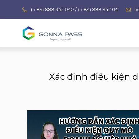
(＋84) 888 942 040 / (＋84) 888 942 041
h
Xác định điều kiện 