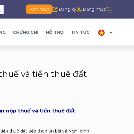
Kích hoạt
Đăng ký
Đăng nhập
ĂNG
CHỨNG CHỈ
HỖ TRỢ
TIN TỨC
huế và tiền thuê đất
n nộp thuế và tiền thuê đất
iền thuê đất tiếp theo tin bài về Nghị định