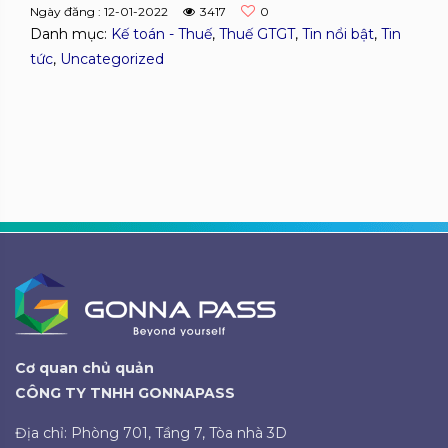
Ngày đăng : 12-01-2022
3417
0
Danh mục:
Kế toán - Thuế
,
Thuế GTGT
,
Tin nổi bật
,
Tin
tức
,
Uncategorized
Cơ quan chủ quản
CÔNG TY TNHH GONNAPASS
Địa chỉ: Phòng 701, Tầng 7, Tòa nhà 3D