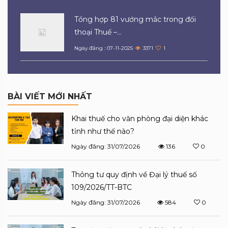
Tổng hợp 81 vướng mắc trong đối
thoại Thuế –...
Ngày đăng : 07-11-2025
3371
1
BÀI VIẾT MỚI NHẤT
Khai thuế cho văn phòng đại diện khác
tỉnh như thế nào?
Ngày đăng: 31/07/2026
136
0
Thông tư quy định về Đại lý thuế số
109/2026/TT-BTC
Ngày đăng: 31/07/2026
584
0