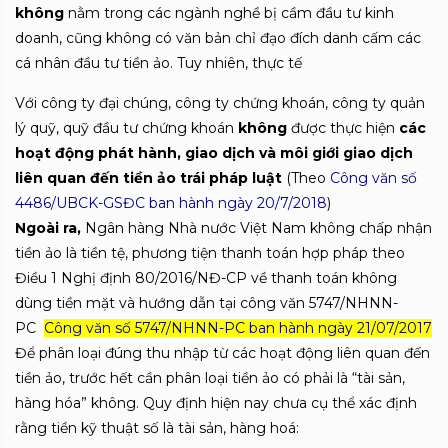
không
nằm trong các ngành nghề bị cầm đầu tư kinh
doanh, cũng không có văn bản chỉ đạo đích danh cấm các
cá nhân đầu tư tiền ảo. Tuy nhiên, thực tế
Với công ty đại chúng, công ty chứng khoán, công ty quản
lý quỹ, quỹ đầu tư chứng khoán
không
được thực hiện
các
hoạt động phát hành, giao dịch và môi giới giao dịch
liên quan đến tiền ảo trái pháp luật
(Theo
Công văn số
4486/UBCK-GSĐC ban hành ngày 20/7/2018
)
Ngoài ra,
Ngân hàng Nhà nước Việt Nam không chấp nhận
tiền ảo là tiền tệ, phương tiện thanh toán hợp pháp theo
Điều 1 Nghị định 80/2016/NĐ-CP về thanh toán không
dùng tiền mặt và hướng dẫn tại công văn 5747/NHNN-
PC
Công văn số 5747/NHNN-PC ban hành ngày 21/07/2017
Để phân loại đúng thu nhập từ các hoạt động liên quan đến
tiền ảo, trước hết cần phân loại tiền ảo có phải là “tài sản,
hàng hóa” không. Quy định hiện nay chưa cụ thể xác định
rằng tiền kỹ thuật số là tài sản, hàng hoá: