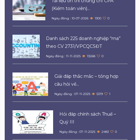
Tài liệu ôn thi chứng chỉ CPA
(Kiểm toán viên)...
Ngày đăng : 10-07-2026
1300
0
Danh sách 225 doanh nghiệp “ma”
theo CV 2731/VPCQCSĐT
Ngày đăng : 11-11-2025
13268
0
Giải đáp thắc mắc – tổng hợp
câu hỏi về...
Ngày đăng : 07-11-2025
5319
1
Hỏi đáp chính sách Thuế –
Quý III
Ngày đăng : 07-11-2025
2483
0