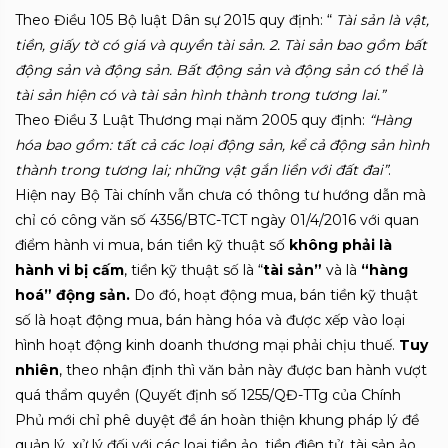
Theo Điều 105 Bộ luật Dân sự 2015 quy định: “
Tài sản là vật,
tiền, giấy tờ có giá và quyền tài sản. 2. Tài sản bao gồm bất
động sản và động sản. Bất động sản và động sản có thể là
tài sản hiện có và tài sản hình thành trong tương lai.”
Theo Điều 3 Luật Thương mại năm 2005 quy định:
“Hàng
hóa bao gồm: tất cả các loại động sản, kể cả động sản hình
thành trong tương lai; những vật gắn liền với đất đai”
.
Hiện nay Bộ Tài chính vẫn chưa có thông tư hướng dẫn mà
chỉ có công văn số 4356/BTC-TCT ngày 01/4/2016 với quan
điểm hành vi mua, bán tiền kỹ thuật số
không phải là
hành vi bị cấm
, tiền kỹ thuật số là “
tài sản”
và là
“hàng
hoá” động sản.
Do đó, hoạt động mua, bán tiền kỹ thuật
số là hoạt động mua, bán hàng hóa và được xếp vào loại
hình hoạt động kinh doanh thương mại phải chịu thuế.
Tuy
nhiên
, theo nhận định thì văn bản này được ban hành vượt
quá thẩm quyền (Quyết định số 1255/QĐ-TTg của Chính
Phủ mới chỉ phê duyệt đề án hoàn thiện khung pháp lý đề
quản lý, xử lý đối với các loại tiền ảo, tiền điện tử, tài sản ảo,