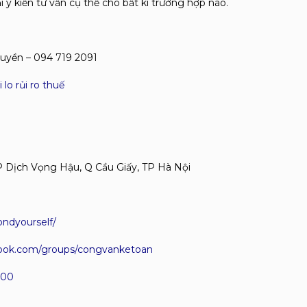
ý kiến tư vấn cụ thể cho bất kì trường hợp nào.
uyền – 094 719 2091
 lo rủi ro thuế
 P Dịch Vọng Hậu, Q Cầu Giấy, TP Hà Nội
ndyourself/
book.com/groups/congvanketoan
200