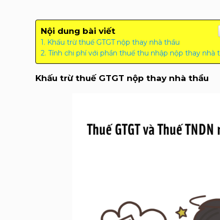
Nội dung bài viết
Khấu trừ thuế GTGT nộp thay nhà thầu
Tính chi phí với phần thuế thu nhập nộp thay nhà 
Khấu trừ thuế GTGT nộp thay nhà thầu