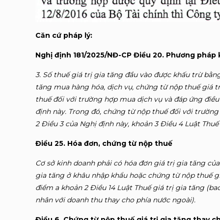
Căn cứ pháp lý:
Nghị định 181/2025/NĐ-CP Điều 20. Phương pháp 
3. Số thuế giá trị gia tăng đầu vào được khấu trừ bằng
tăng mua hàng hóa, dịch vụ, chứng từ nộp thuế giá t
thuế đối với trường hợp mua dịch vụ và đáp ứng điều 
định này. Trong đó, chứng từ nộp thuế đối với trường
2 Điều 3 của Nghị định này, khoản 3 Điều 4 Luật Thuế g
Điều 25. Hóa đơn, chứng từ nộp thuế
Cơ sở kinh doanh phải có hóa đơn giá trị gia tăng củ
gia tăng ở khâu nhập khẩu hoặc chứng từ nộp thuế giá
điểm a khoản 2 Điều 14 Luật Thuế giá trị gia tăng (ba
nhân với doanh thu thay cho phía nước ngoài).
Điều 6. Chứng từ nộp thuế giá trị gia tăng thay c