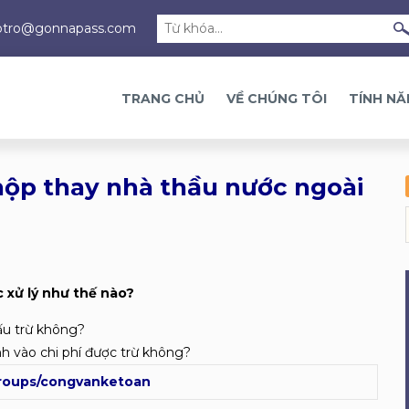
otro@gonnapass.com
TRANG CHỦ
VỀ CHÚNG TÔI
TÍNH N
ộp thay nhà thầu nước ngoài
 xử lý như thế nào?
ấu trừ không?
h vào chi phí được trừ không?
roups/congvanketoan