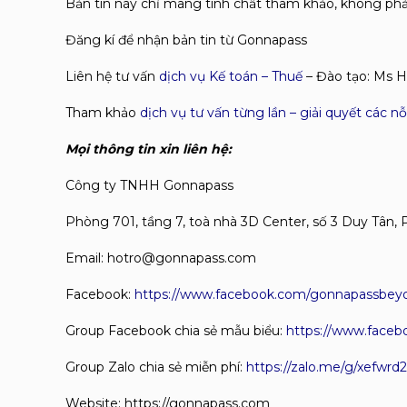
Bản tin này chỉ mang tính chất tham khảo, không phải 
Đăng kí để nhận bản tin từ Gonnapass
Liên hệ tư vấn
dịch vụ Kế toán – Thuế
– Đào tạo: Ms H
Tham khảo
dịch vụ tư vấn từng lần – giải quyết các nỗi
Mọi thông tin xin liên hệ:
Công ty TNHH Gonnapass
Phòng 701, tầng 7, toà nhà 3D Center, số 3 Duy Tân,
Email: hotro@gonnapass.com
Facebook:
https://www.facebook.com/gonnapassbeyo
Group Facebook chia sẻ mẫu biểu:
https://www.face
Group Zalo chia sẻ miễn phí:
https://zalo.me/g/xefwrd
Website: https://gonnapass.com