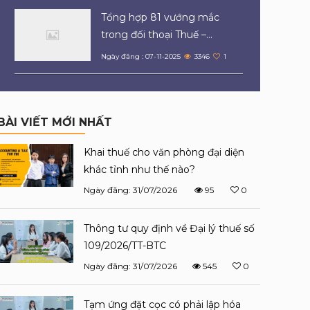
Tổng hợp 81 vướng mắc
trong đối thoại Thuế –...
Ngày đăng : 07-11-2025
3346
1
BÀI VIẾT MỚI NHẤT
Khai thuế cho văn phòng đại diện
khác tỉnh như thế nào?
Ngày đăng: 31/07/2026
95
0
Thông tư quy định về Đại lý thuế số
109/2026/TT-BTC
Ngày đăng: 31/07/2026
545
0
Tạm ứng đặt cọc có phải lập hóa