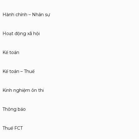
Hành chính – Nhân sự
Hoạt động xã hội
Kế toán
Kế toán – Thuế
Kinh nghiệm ôn thi
Thông báo
Thuế FCT