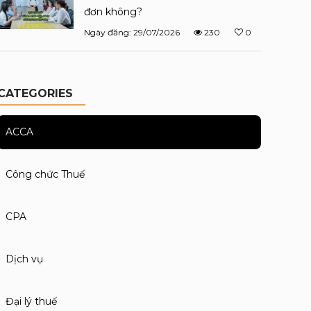
đơn không?
Ngày đăng: 29/07/2026
230
0
CATEGORIES
ACCA
Công chức Thuế
CPA
Dịch vụ
Đại lý thuế