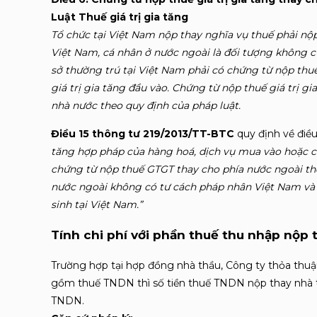
Luật Thuế giá trị gia tăng
Tổ chức tại Việt Nam nộp thay nghĩa vụ thuế phải nộ
Việt Nam, cá nhân ở nước ngoài là đối tượng không c
sở thường trú tại Việt Nam phải có chứng từ nộp thuế
giá trị gia tăng đầu vào. Chứng từ nộp thuế giá trị g
nhà nước theo quy định của pháp luật.
Điều 15 thông tư 219/2013/TT-BTC
quy định về điều
tăng hợp pháp của hàng hoá, dịch vụ mua vào hoặc c
chứng từ nộp thuế GTGT thay cho phía nước ngoài th
nước ngoài không có tư cách pháp nhân Việt Nam và 
sinh tại Việt Nam.”
Tính chi phí với phần thuế thu nhập nộp 
Trường hợp tại hợp đồng nhà thầu, Công ty thỏa thu
gồm thuế TNDN thì số tiền thuế TNDN nộp thay nhà th
TNDN.