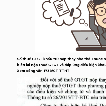
Số thuế GTGT khấu trừ nộp thay nhà thầu nước ng
biên lai nộp thuế GTGT và đáp ứng điều kiện khấu
Xem công văn 1738/CT-TTHT