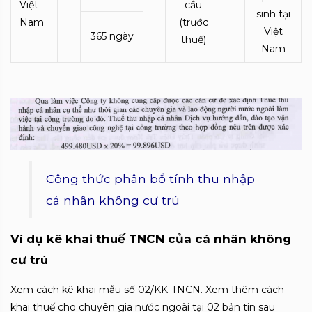
Việt
cầu
sinh tại
Nam
(trước
Việt
365 ngày
thuế)
Nam
Công thức phân bổ tính thu nhập
cá nhân không cư trú
Ví dụ k
ê khai thuế TNCN của cá nhân không
cư trú
Xem cách kê khai mẫu số 02/KK-TNCN. Xem thêm cách
khai thuế cho chuyên gia nước ngoài tại 02 bản tin sau