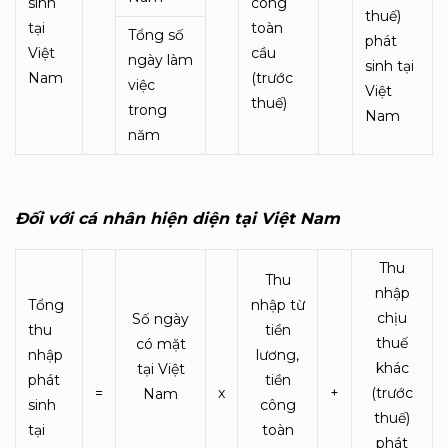
sinh
công
thuế)
tại
toàn
Tổng số
phát
Việt
cầu
ngày làm
sinh tại
Nam
(trước
việc
Việt
thuế)
trong
Nam
năm
Đối với cá nhân hiện diện tại Việt Nam
Thu
Thu
nhập
Tổng
nhập từ
chịu
Số ngày
thu
tiền
thuế
có mặt
nhập
lương,
khác
tại Việt
phát
tiền
=
x
+
(trước
Nam
sinh
công
thuế)
tại
toàn
phát