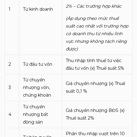
2%
– Các trường hợp
khác
1
Từ kinh doanh
(
Áp dụng theo mức thuế
suất cao nhất
với t
rường hợp
có doanh thu từ nhiều lĩnh
vực nhưng không tách riêng
được
)
Thu nhập tính thuế từ việc
2
Từ đầu tư vốn
đầu tư vốn (x) Thuế suất 5%
Từ chuyển
Giá chuyển nhượng (x) Thuế
3
nhượng vốn,
suất 0,1 %
chứng khoán
Từ chuyển
Giá chuyển nhượng BĐS (x)
4
nhượng bất
Thuế suất 2%
động sản
Phần thu nhập vượt trên 10