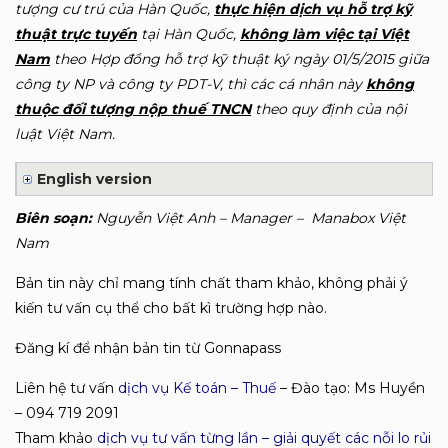
tượng cư trú của Hàn Quốc,
thực hiện dịch vụ hỗ trợ kỹ
thuật trực tuyến
tại Hàn Quốc,
không làm việc tại Việt
Nam
theo Hợp đồng hỗ trợ kỹ thuật ký ngày 01/5/2015 giữa
công ty NP và công ty PDT-V, thì các cá nhân này
không
thuộc đối tượng nộp thuế TNCN
theo quy định của nội
luật Việt Nam.
English version
Biên soạn:
Nguyễn Việt Anh – Manager – Manabox Việt
Nam
Bản tin này chỉ mang tính chất tham khảo, không phải ý
kiến tư vấn cụ thể cho bất kì trường hợp nào.
Đăng kí để nhận bản tin từ Gonnapass
Liên hệ tư vấn
dịch vụ Kế toán – Thuế
– Đào tạo: Ms Huyền
– 094 719 2091
Tham khảo
dịch vụ tư vấn từng lần – giải quyết các nỗi lo rủi