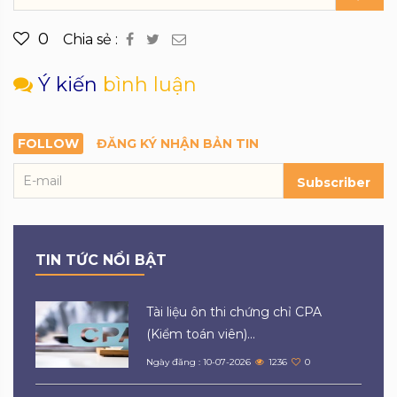
0
Chia sẻ :
Ý kiến
bình luận
FOLLOW
ĐĂNG KÝ NHẬN BẢN TIN
Subscriber
TIN TỨC NỔI BẬT
Tài liệu ôn thi chứng chỉ CPA
(Kiểm toán viên)...
Ngày đăng : 10-07-2026
1236
0