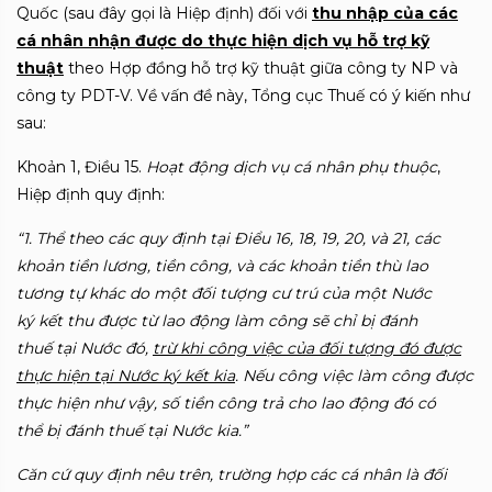
Quốc (sau đây gọi là Hiệp định) đối với
thu nhập của các
cá nhân nhận được do thực hiện dịch vụ hỗ trợ kỹ
thuật
theo Hợp đồng hỗ trợ kỹ thuật giữa công ty NP và
công ty PDT-V.
V
ề vấn đề này, Tổng cục Thuế có ý kiến như
sau:
Khoản 1, Điều 15
.
Hoạt động dịch vụ cá nhân phụ thuộc
,
Hiệp định quy định:
“1. Th
ể
theo các quy định tại Điểu 16, 18, 19, 20, và 21, các
khoản ti
ề
n lương, ti
ề
n công, và các khoản ti
ề
n thù lao
tương tự khác do một đ
ố
i tượng cư trú của một Nước
k
ý
kết thu được từ lao động làm công sẽ chỉ bị đánh
thu
ế
tại Nước đó,
trừ kh
i
c
ô
ng việc của đ
ố
i tượng đó được
thực hiện tại Nước k
ý
k
ế
t kia
. N
ế
u công việc làm công được
thực hiện như vậy, s
ố
tiền công trả cho lao động đó có
th
ể
bị đ
á
nh thu
ế
tại Nước kia.”
Că
n
cứ quy đị
nh n
êu t
r
ên, trường hợp các cá nhân là đối