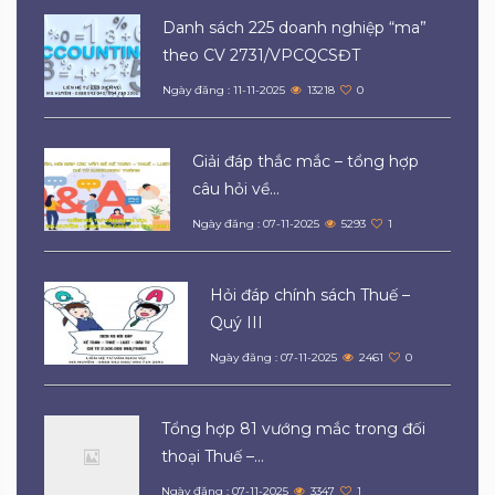
Danh sách 225 doanh nghiệp “ma”
theo CV 2731/VPCQCSĐT
Ngày đăng : 11-11-2025
13218
0
Giải đáp thắc mắc – tổng hợp
câu hỏi về...
Ngày đăng : 07-11-2025
5293
1
Hỏi đáp chính sách Thuế –
Quý III
Ngày đăng : 07-11-2025
2461
0
Tổng hợp 81 vướng mắc trong đối
thoại Thuế –...
Ngày đăng : 07-11-2025
3347
1