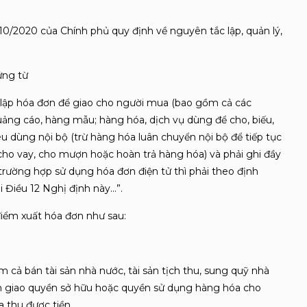
10/2020 của Chính phủ quy định về nguyên tắc lập, quản lý,
ứng từ
i lập hóa đơn để giao cho người mua (bao gồm cả các
ảng cáo, hàng mẫu; hàng hóa, dịch vụ dùng để cho, biếu,
iêu dùng nội bộ (trừ hàng hóa luân chuyển nội bộ để tiếp tục
 cho vay, cho mượn hoặc hoàn trả hàng hóa) và phải ghi đầy
 trường hợp sử dụng hóa đơn điện tử thì phải theo định
i Điều 12 Nghị định này…”.
iểm xuất hóa đơn như sau:
m cả bán tài sản nhà nước, tài sản tịch thu, sung quỹ nhà
ển giao quyền sở hữu hoặc quyền sử dụng hàng hóa cho
 thu được tiền.