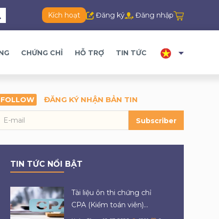
Kích hoạt
Đăng ký
Đăng nhập
ĂNG
CHỨNG CHỈ
HỖ TRỢ
TIN TỨC
ĐĂNG KÝ NHẬN BẢN TIN
FOLLOW
Subscriber
TIN TỨC NỔI BẬT
Tài liệu ôn thi chứng chỉ
CPA (Kiểm toán viên)...