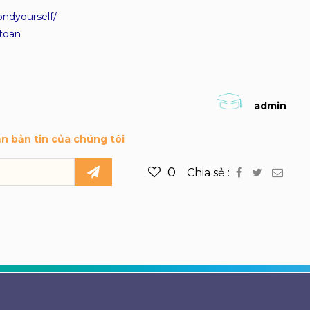
ndyourself/
toan
admin
ận bản tin của chúng tôi
0
Chia sẻ :