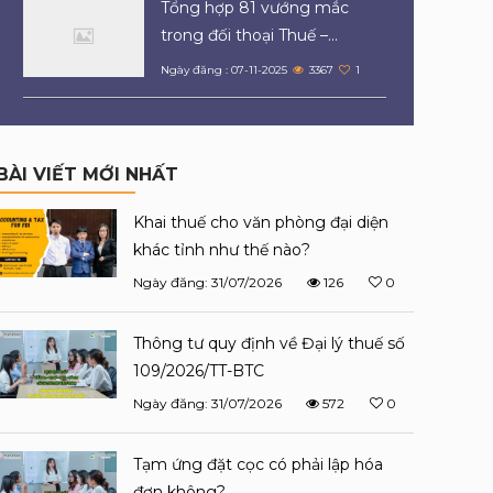
Tổng hợp 81 vướng mắc
trong đối thoại Thuế –...
Ngày đăng : 07-11-2025
3367
1
BÀI VIẾT MỚI NHẤT
Khai thuế cho văn phòng đại diện
khác tỉnh như thế nào?
Ngày đăng: 31/07/2026
126
0
Thông tư quy định về Đại lý thuế số
109/2026/TT-BTC
Ngày đăng: 31/07/2026
572
0
Tạm ứng đặt cọc có phải lập hóa
đơn không?