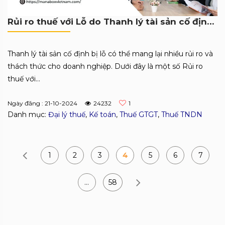
Rủi ro thuế với Lỗ do Thanh lý tài sản cố định thấp hơn giá trị còn lại
Thanh lý tài sản cố định bị lỗ có thể mang lại nhiều rủi ro và
thách thức cho doanh nghiệp. Dưới đây là một số Rủi ro
thuế với...
Ngày đăng : 21-10-2024
24232
1
Danh mục:
Đại lý thuế
,
Kế toán
,
Thuế GTGT
,
Thuế TNDN
1
2
3
4
5
6
7
…
58