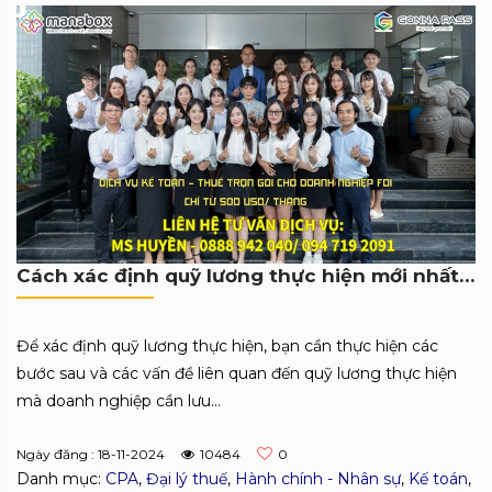
Cách xác định quỹ lương thực hiện mới nhất (Có ví dụ)
Để xác định quỹ lương thực hiện, bạn cần thực hiện các
bước sau và các vấn đề liên quan đến quỹ lương thực hiện
mà doanh nghiệp cần lưu...
Ngày đăng : 18-11-2024
10484
0
Danh mục:
CPA
,
Đại lý thuế
,
Hành chính - Nhân sự
,
Kế toán
,