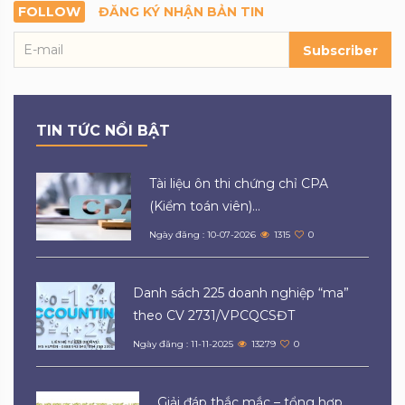
FOLLOW
ĐĂNG KÝ NHẬN BẢN TIN
Subscriber
TIN TỨC NỔI BẬT
Tài liệu ôn thi chứng chỉ CPA
(Kiểm toán viên)...
Ngày đăng : 10-07-2026
1315
0
Danh sách 225 doanh nghiệp “ma”
theo CV 2731/VPCQCSĐT
Ngày đăng : 11-11-2025
13279
0
Giải đáp thắc mắc – tổng hợp