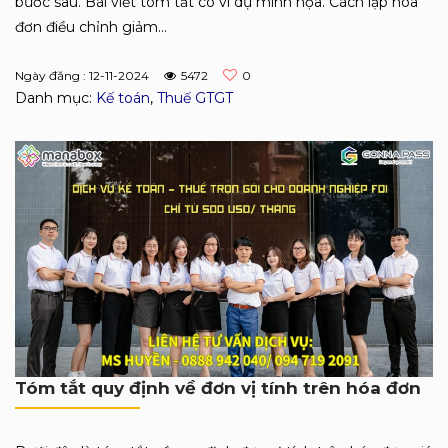
bước sau. Bài viết tóm tắt có ví dụ minh họa. Cách lập hóa
đơn điều chỉnh giảm...
Ngày đăng : 12-11-2024
5472
0
Danh mục:
Kế toán
,
Thuế GTGT
Tóm tắt quy định về đơn vị tính trên hóa đơn