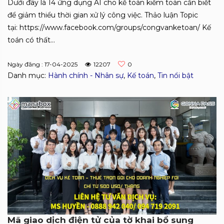
Dưới đây là 14 ứng dụng AI cho kế toán kiểm toán cần biết
để giảm thiểu thời gian xử lý công việc. Thảo luận Topic
tại: https://www.facebook.com/groups/congvanketoan/ Kế
toán có thất...
Ngày đăng : 17-04-2025
12207
0
Danh mục:
Hành chính - Nhân sự
,
Kế toán
,
Tin nổi bật
Mã giao dịch điện tử của tờ khai bổ sung