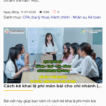
thì làm thế nào? Một...
Ngày đăng : 11-07-2025
1055
0
Danh mục:
CPA
,
Đại lý thuế
,
Hành chính - Nhân sự
,
Kế toán
Cách kê khai lệ phí môn bài cho chi nhánh (Có ví dụ minh họa)
Bài viết này giúp bạn nắm rõ cách kê khai lệ phí môn bài