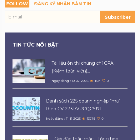
FOLLOW
ĐĂNG KÝ NHẬN BẢN TIN
Subscriber
TIN TỨC NỔI BẬT
Tài liệu ôn thi chứng chỉ CPA
(Kiểm toán viên)...
Ngày đăng : 10-07-2026
1314
0
Danh sách 225 doanh nghiệp “ma”
theo CV 2731/VPCQCSĐT
Ngày đăng : 11-11-2025
13279
0
Giải đáp thắc mắc – tổng hợp