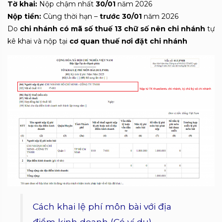
Tờ khai:
Nộp chậm nhất
30/01
năm 2026
Nộp tiền:
Cùng thời hạn –
trước 30/01
năm 2026
Do
chi nhánh có mã số thuế 13 chữ số nên chi nhánh
tự
kê khai và nộp tại
cơ quan thuế nơi đặt chi nhánh
Cách khai lệ phí môn bài với địa
điểm kinh doanh (Có ví dụ)