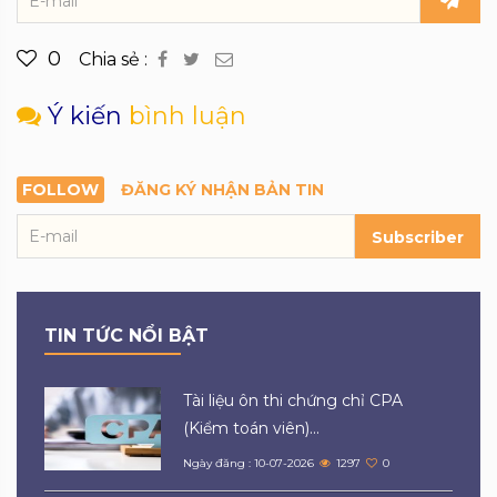
0
Chia sẻ :
Ý kiến
bình luận
FOLLOW
ĐĂNG KÝ NHẬN BẢN TIN
Subscriber
TIN TỨC NỔI BẬT
Tài liệu ôn thi chứng chỉ CPA
(Kiểm toán viên)...
Ngày đăng : 10-07-2026
1297
0