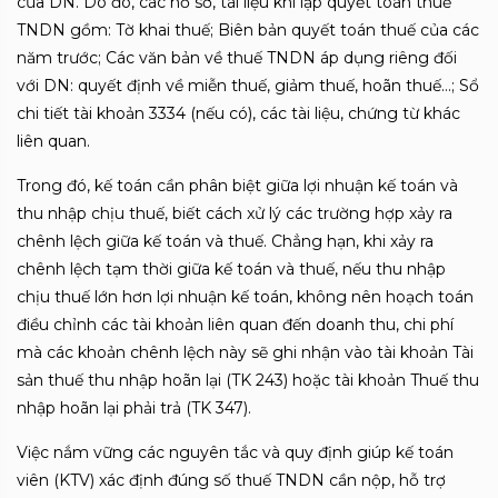
của DN. Do đó, các hồ sơ, tài liệu khi lập quyết toán thuế
TNDN gồm: Tờ khai thuế; Biên bản quyết toán thuế của các
năm trước; Các văn bản về thuế TNDN áp dụng riêng đối
với DN: quyết định về miễn thuế, giảm thuế, hoãn thuế…; Sổ
chi tiết tài khoản 3334 (nếu có), các tài liệu, chứng từ khác
liên quan.
Trong đó, kế toán cần phân biệt giữa lợi nhuận kế toán và
thu nhập chịu thuế, biết cách xử lý các trường hợp xảy ra
chênh lệch giữa kế toán và thuế. Chẳng hạn, khi xảy ra
chênh lệch tạm thời giữa kế toán và thuế, nếu thu nhập
chịu thuế lớn hơn lợi nhuận kế toán, không nên hoạch toán
điều chỉnh các tài khoản liên quan đến doanh thu, chi phí
mà các khoản chênh lệch này sẽ ghi nhận vào tài khoản Tài
sản thuế thu nhập hoãn lại (TK 243) hoặc tài khoản Thuế thu
nhập hoãn lại phải trả (TK 347).
Việc nắm vững các nguyên tắc và quy định giúp kế toán
viên (KTV) xác định đúng số thuế TNDN cần nộp, hỗ trợ