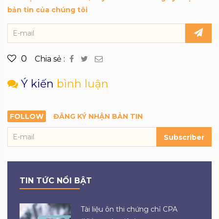
bản tin của chúng tôi
0
Chia sẻ :
Ý kiến
bình luận
FOLLOW
ĐĂNG KÝ NHẬN BẢN TIN
Subscriber
TIN TỨC NỔI BẬT
Tài liệu ôn thi chứng chỉ CPA