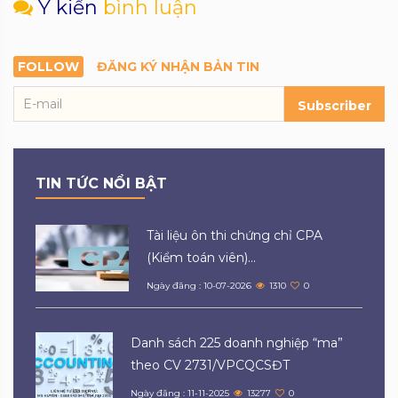
Ý kiến
bình luận
FOLLOW
ĐĂNG KÝ NHẬN BẢN TIN
Subscriber
TIN TỨC NỔI BẬT
Tài liệu ôn thi chứng chỉ CPA
(Kiểm toán viên)...
Ngày đăng : 10-07-2026
1310
0
Danh sách 225 doanh nghiệp “ma”
theo CV 2731/VPCQCSĐT
Ngày đăng : 11-11-2025
13277
0