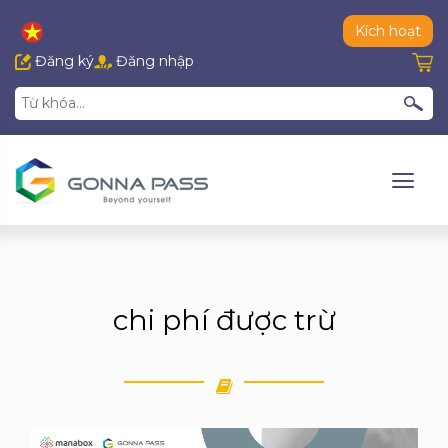
Kích hoạt
Đăng ký
Đăng nhập
chi phí được trừ