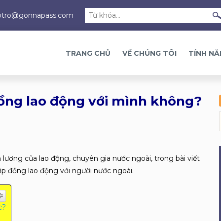
otro@gonnapass.com
TRANG CHỦ
VỀ CHÚNG TÔI
TÍNH N
ồng lao động với mình không?
n lương của lao động, chuyên gia nước ngoài, trong bài viết
p đồng lao động với người nước ngoài.
c?