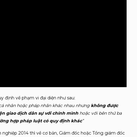
y định về phạm vi đại diện như sau:
ều cá nhân hoặc pháp nhân khác nhau nhưng
không được
ện giao dịch dân sự với chính mình
hoặc với bên thứ ba
ường hợp pháp luật có quy định khác
”
anh nghiệp 2014 thì về cơ bản, Giám đốc hoặc Tổng giám đốc