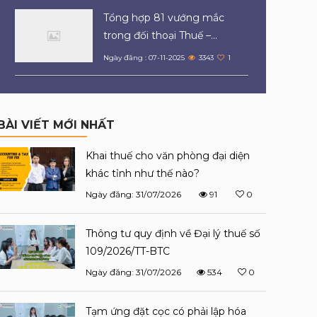
Tổng hợp 81 vướng mắc
trong đối thoại Thuế –...
Ngày đăng : 07-11-2025
3343
1
BÀI VIẾT MỚI NHẤT
Khai thuế cho văn phòng đại diện
khác tỉnh như thế nào?
Ngày đăng: 31/07/2026
91
0
Thông tư quy định về Đại lý thuế số
109/2026/TT-BTC
Ngày đăng: 31/07/2026
534
0
Tạm ứng đặt cọc có phải lập hóa