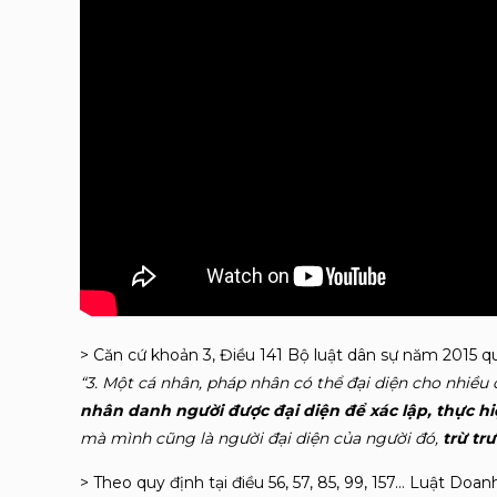
> Căn cứ khoản 3, Điều 141 Bộ luật dân sự năm 2015 qu
“3. Một cá nhân, pháp nhân có thể đại diện cho nhi
nhân danh người được đại diện để xác lập, thực hi
mà mình cũng là người đại diện của người đó,
trừ tr
> Theo quy định tại điều 56, 57, 85, 99, 157… Luật Do