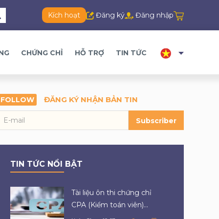
Kích hoạt
Đăng ký
Đăng nhập
ĂNG
CHỨNG CHỈ
HỖ TRỢ
TIN TỨC
ĐĂNG KÝ NHẬN BẢN TIN
FOLLOW
Subscriber
TIN TỨC NỔI BẬT
Tài liệu ôn thi chứng chỉ
CPA (Kiểm toán viên)...