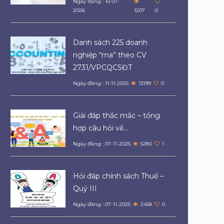
Ngày đăng : 10-07-
2026
1207
0
Danh sách 225 doanh
nghiệp “ma” theo CV
2731/VPCQCSĐT
Ngày đăng : 11-11-2025
13199
0
Giải đáp thắc mắc – tổng
hợp câu hỏi về...
Ngày đăng : 07-11-2025
5280
1
Hỏi đáp chính sách Thuế –
Quý III
Ngày đăng : 07-11-2025
2458
0