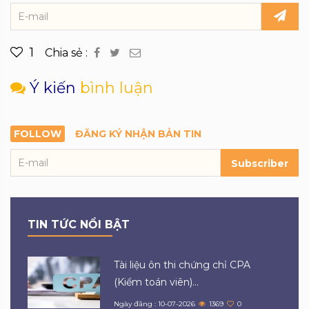
1
Chia sẻ :
Ý kiến
bình luận
FOLLOW
ĐĂNG KÝ NHẬN BẢN TIN
Subscriber
TIN TỨC NỔI BẬT
Tài liệu ôn thi chứng chỉ CPA
(Kiểm toán viên)...
Ngày đăng : 10-07-2026
1369
0