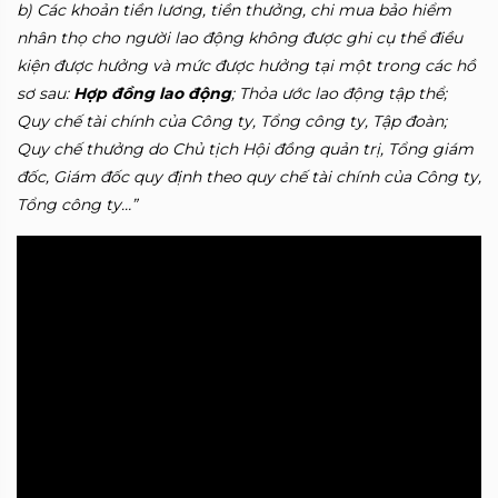
b) Các khoản tiền lương, tiền thưởng, chi mua bảo hiểm
nhân thọ cho người lao động không được ghi cụ thể điều
kiện được hưởng và mức được hưởng tại một trong các hồ
sơ sau:
Hợp đồng lao động
; Thỏa ước lao động tập thể;
Quy chế tài chính của Công ty, Tổng công ty, Tập đoàn;
Quy chế thưởng do Chủ tịch Hội đồng quản trị, Tổng giám
đốc, Giám đốc quy định theo quy chế tài chính của Công ty,
Tổng công ty…”