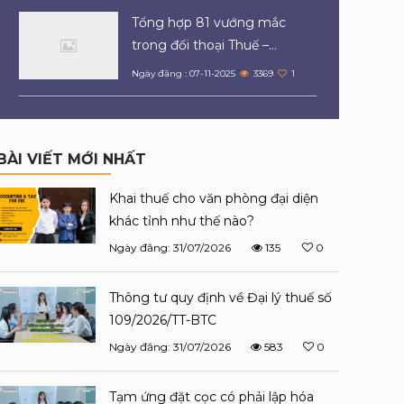
Tổng hợp 81 vướng mắc
trong đối thoại Thuế –...
Ngày đăng : 07-11-2025
3369
1
BÀI VIẾT MỚI NHẤT
Khai thuế cho văn phòng đại diện
khác tỉnh như thế nào?
Ngày đăng: 31/07/2026
135
0
Thông tư quy định về Đại lý thuế số
109/2026/TT-BTC
Ngày đăng: 31/07/2026
583
0
Tạm ứng đặt cọc có phải lập hóa