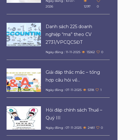
Ngày đăng : 10-07-
2026
1297
0
Danh sách 225 doanh
nghiệp “ma” theo CV
2731/VPCQCSĐT
Ngày đăng : 11-11-2025
13262
0
Giải đáp thắc mắc – tổng
hợp câu hỏi về...
Ngày đăng : 07-11-2025
5318
1
Hỏi đáp chính sách Thuế –
Quý III
Ngày đăng : 07-11-2025
2481
0