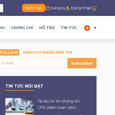
Kích hoạt
Đăng ký
Đăng nhập
ĂNG
CHỨNG CHỈ
HỖ TRỢ
TIN TỨC
ĐĂNG KÝ NHẬN BẢN TIN
FOLLOW
Subscriber
TIN TỨC NỔI BẬT
Tài liệu ôn thi chứng chỉ
CPA (Kiểm toán viên)...