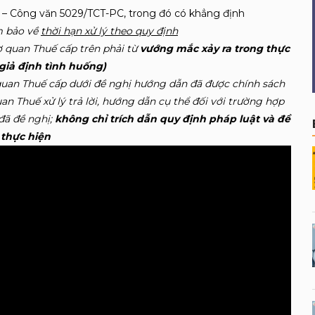
t – Công văn 5029/TCT-PC, trong đó có khẳng định
ảm bảo về
thời hạn xử lý theo quy định
ơ quan Thuế cấp trên phải từ
vướng mắc xảy ra trong thực
giả định tình huống)
uan Thuế cấp dưới đề nghị hướng dẫn đã được chính sách
uan Thuế xử lý trả lời, hướng dẫn cụ thể đối với trường hợp
đã đề nghị;
không chỉ trích dẫn quy định pháp luật và đề
 thực hiện