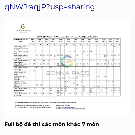
qNWJraqjP?usp=sharing
Full bộ đề thi các môn khác 7 môn