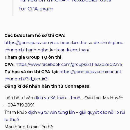
for CPA exam
Các bước làm hồ sơ thi CPA:
https://gonnapass.com/cac-buoc-lam-ho-so-de-chinh-phuc-
chung-chi-hanh-nghe-ke-toan-kiem-toan/
Tham gia Group Tự ôn thi
CPA:
https://www.facebook.com/groups/211152202802275
Tự học và ôn thi CPA tại:
https://gonnapass.com/chi-tiet-
chung-chi/?id_certi=3
Đăng kí để nhận bản tin từ Gonnapass
Liên hệ tư vấn
dịch vụ Kế toán – Thuế
– Đào tạo: Ms Huyền
– 094 719 2091
Tham khảo
dịch vụ tư vấn từng lần – giải quyết các nỗi lo rủi
ro thuế
Mọi thông tin xin liên hệ: