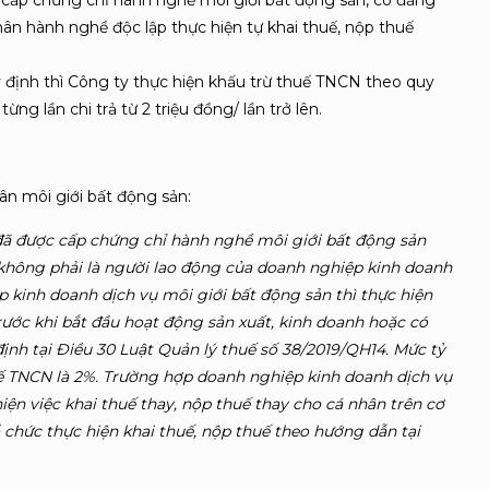
 cấp chứng chỉ hành nghề môi giới bất động sản, có đăng
hân hành nghề độc lập thực hiện tự khai thuế, nộp thuế
định thì Công ty thực hiện khấu trừ thuế TNCN theo quy
ừng lần chi trả từ 2 triệu đồng/ lần trở lên.
hân môi giới bất động sản:
đã được cấp chứng chỉ hành nghề môi giới bất động sản
 không phải là người lao động của doanh nghiệp kinh doanh
 kinh doanh dịch vụ môi giới bất động sản thì thực hiện
ước khi bắt đầu hoạt động sản xuất, kinh doanh hoặc có
ịnh tại Điều 30 Luật Quản lý thuế số 38/2019/QH14. Mức tỷ
uế TNCN là 2%. Trường hợp doanh nghiệp kinh doanh dịch vụ
iện việc khai thuế thay, nộp thuế thay cho cá nhân trên cơ
ổ chức thực hiện khai thuế, nộp thuế theo hướng dẫn tại