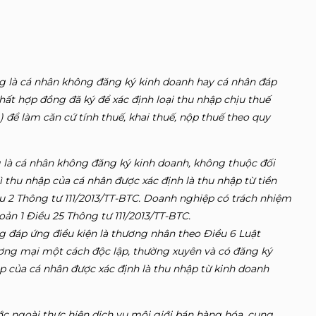
ng là cá nhân không đăng ký kinh doanh hay cá nhân đáp
hất hợp đồng đã ký để xác định loại thu nhập chịu thuế
) để làm căn cứ tính thuế, khai thuế, nộp thuế theo quy
 là cá nhân không đăng ký kinh doanh, không thuộc đối
 thu nhập của cá nhân được xác định là thu nhập từ tiền
ều 2 Thông tư 111/2013/TT-BTC. Doanh nghiệp có trách nhiệm
oản 1 Điều 25 Thông tư 111/2013/TT-BTC.
g đáp ứng điều kiện là thương nhân theo Điều 6 Luật
ơng mại một cách độc lập, thường xuyên và có đăng ký
p của cá nhân được xác định là thu nhập từ kinh doanh
c ngoài thực hiện dịch vụ môi giới bán hàng hóa, cung