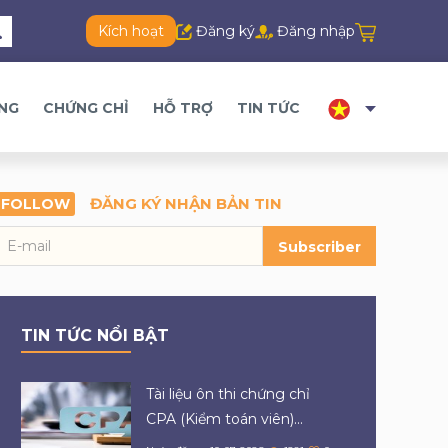
Kích hoạt
Đăng ký
Đăng nhập
ĂNG
CHỨNG CHỈ
HỖ TRỢ
TIN TỨC
ĐĂNG KÝ NHẬN BẢN TIN
FOLLOW
Subscriber
TIN TỨC NỔI BẬT
Tài liệu ôn thi chứng chỉ
CPA (Kiểm toán viên)...