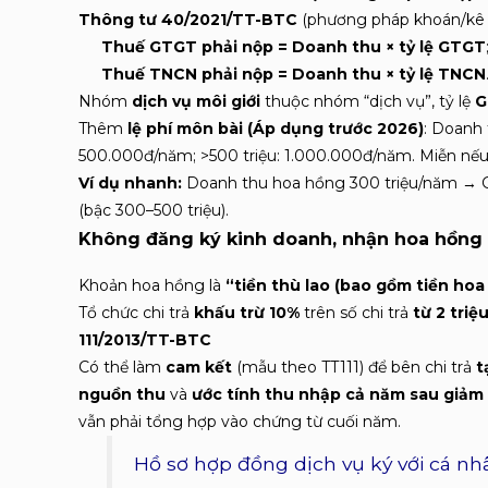
Thông tư 40/2021/TT-BTC
(phương pháp khoán/kê k
Thuế GTGT phải nộp = Doanh thu × tỷ lệ GTGT
Thuế TNCN phải nộp = Doanh thu × tỷ lệ TNCN
Nhóm
dịch vụ môi giới
thuộc nhóm “dịch vụ”, tỷ lệ
G
Thêm
lệ phí môn bài (Áp dụng trước 2026)
: Doanh 
500.000đ/năm; >500 triệu: 1.000.000đ/năm. Miễn nếu
Ví dụ nhanh:
Doanh thu hoa hồng 300 triệu/năm → GT
(bậc 300–500 triệu).
Không đăng ký kinh doanh
, nhận hoa hồng
Khoản hoa hồng là
“tiền thù lao (bao gồm tiền hoa
Tổ chức chi trả
khấu trừ 10%
trên số chi trả
từ 2 triệ
111/2013/TT-BTC
Có thể làm
cam kết
(mẫu theo TT111) để bên chi trả
t
nguồn thu
và
ước tính thu nhập cả năm sau giảm
vẫn phải tổng hợp vào chứng từ cuối năm.
Hồ sơ hợp đồng dịch vụ ký với cá n