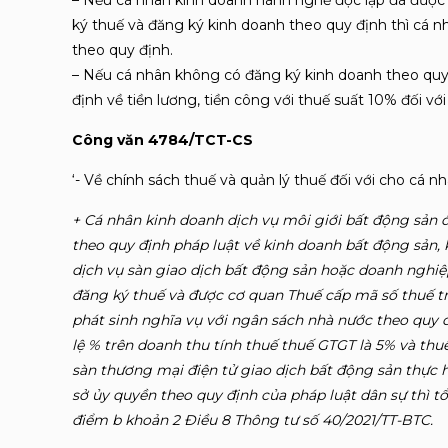
– Nếu cá nhân kinh doanh hành nghề độc lập đã được
ký thuế và đăng ký kinh doanh theo quy định thì cá n
theo quy định.
– Nếu cá nhân không có đăng ký kinh doanh theo quy 
định về tiền lương, tiền công với thuế suất 10% đối với t
Công văn 4784/TCT-CS
‘- Về chính sách thuế và quản lý thuế đối với cho cá n
+ Cá nhân kinh doanh dịch vụ môi giới bất động sản 
theo quy định pháp luật về kinh doanh bất động sản,
dịch vụ sàn giao dịch bất động sản hoặc doanh nghiệp
đăng ký thuế và được cơ quan Thuế cấp mã số thuế tr
phát sinh nghĩa vụ với ngân sách nhà nước theo quy đ
lệ % trên doanh thu tính thuế thuế GTGT là 5% và th
sàn thương mại điện tử giao dịch bất động sản thực h
sở ủy quyền theo quy định của pháp luật dân sự thì t
điểm b khoản 2 Điều 8 Thông tư số 40/2021/TT-BTC.