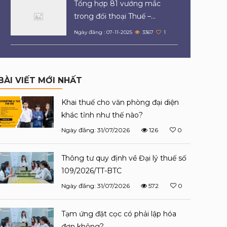
Tổng hợp 81 vướng mắc
trong đối thoại Thuế –...
Ngày đăng : 07-11-2025
3367
1
BÀI VIẾT MỚI NHẤT
Khai thuế cho văn phòng đại diện
khác tỉnh như thế nào?
Ngày đăng: 31/07/2026
126
0
Thông tư quy định về Đại lý thuế số
109/2026/TT-BTC
Ngày đăng: 31/07/2026
572
0
Tạm ứng đặt cọc có phải lập hóa
đơn không?