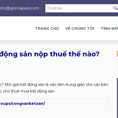
otro@gonnapass.com
TRANG CHỦ
VỀ CHÚNG TÔI
TÍNH N
 động sản nộp thuế thế nào?
? Môi giới bất động sản là việc làm trung gian cho các bên
i, cho thuê mua bất động sản.
roups/congvanketoan/