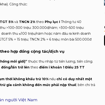
hai). Công thức:
;
.
TGT 5%
và
TNCN 2%
theo
Phụ lục I
Thông tư 40
thu >100–300 triệu: 300.000đ/năm; >300–500 triệu:
 doanh thu ≤100 triệu/năm hoặc năm đầu ra kinh doanh
GT 5% = 15 triệu; TNCN 2% = 6 triệu; môn bài 500.000đ
 theo hợp đồng cộng tác/dịch vụ
 hồng môi giới)”
thuộc thu nhập từ tiền lương, tiền công.
u đồng/lần trở lên
theo
điểm i khoản 1 Điều 25
TT
ạm thời không khấu trừ 10%
nếu
chỉ có duy nhất một
 trừ gia cảnh không đến mức phải nộp thuế
; bên chi trả
hân người Việt Nam