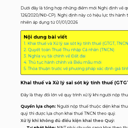
Dưới đây là tổng hợp những điểm mới Nghị định về q
126/2020/NĐ-CP). Nghị định này có hiệu lực thi hành t
nhiên áp dụng từ 01/01/2026
Nội dung bài viết
Khai thuế và Xử lý sai sót kỳ tính thuế (GTGT, TNCN
Quyết toán Thuế Thu nhập Cá nhân (TNCN)
Nghĩa vụ tài chính về Đất đai
Thủ tục hành chính và Biểu mẫu mới
Thỏa thuận trước về phương pháp xác định giá tín
Khai thuế và Xử lý sai sót kỳ tính thuế (GT
Đây là thay đổi lớn về quy trình xử lý khi người nộp th
Quyền lựa chọn:
Người nộp thuế thuộc diện khai thu
quý thì được lựa chọn khai thuế TNCN theo quý
.
Xử lý khi không đủ điều kiện khai theo Quý:
Tự phát hiện:
NNT phải chuyển sang khai theo th