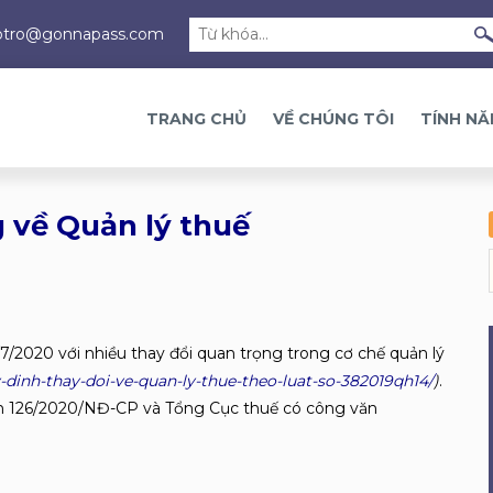
otro@gonnapass.com
TRANG CHỦ
VỀ CHÚNG TÔI
TÍNH N
 về Quản lý thuế
7/2020 với nhiều thay đổi quan trọng trong cơ chế quản lý
dinh-thay-doi-ve-quan-ly-thue-theo-luat-so-382019qh14/
)
.
h 126/2020/NĐ-CP và Tổng Cục thuế có công văn