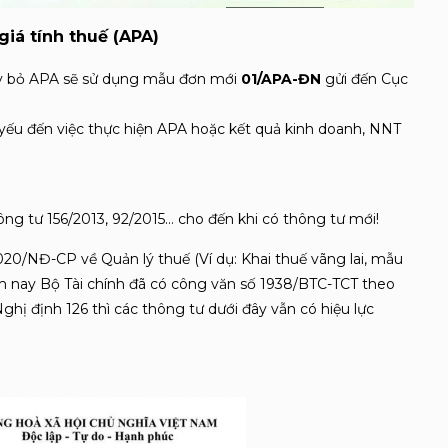
iá tính thuế (APA)
ủy bỏ APA sẽ sử dụng mẫu đơn mới
01/APA-ĐN
gửi đến Cục
 yếu đến việc thực hiện APA hoặc kết quả kinh doanh, NNT
ông tư 156/2013, 92/2015… cho đến khi có thông tư mới!
20/NĐ-CP về Quản lý thuế (Ví dụ: Khai thuế vãng lai, mẫu
m nay Bộ Tài chính đã có công văn số 1938/BTC-TCT theo
hị định 126 thì các thông tư dưới đây vẫn có hiệu lực