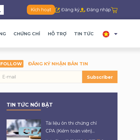
Kích hoạt
Đăng ký
Đăng nhập
ĂNG
CHỨNG CHỈ
HỖ TRỢ
TIN TỨC
ĐĂNG KÝ NHẬN BẢN TIN
FOLLOW
Subscriber
TIN TỨC NỔI BẬT
Tài liệu ôn thi chứng chỉ
CPA (Kiểm toán viên)...