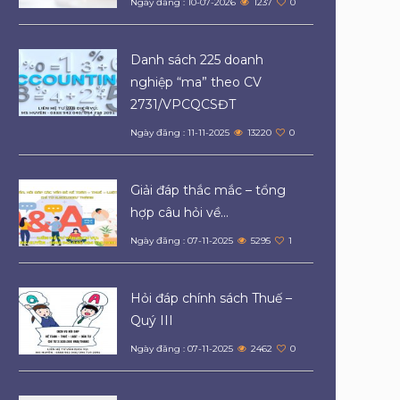
Ngày đăng : 10-07-2026
1237
0
Danh sách 225 doanh
nghiệp “ma” theo CV
2731/VPCQCSĐT
Ngày đăng : 11-11-2025
13220
0
Giải đáp thắc mắc – tổng
hợp câu hỏi về...
Ngày đăng : 07-11-2025
5295
1
Hỏi đáp chính sách Thuế –
Quý III
Ngày đăng : 07-11-2025
2462
0