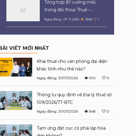
Tổng hợp 81 vướng mắc
trong đối thoại Thuế –...
Ngày đăng : 07-11-2025
3348
1
BÀI VIẾT MỚI NHẤT
Khai thuế cho văn phòng đại diện
khác tỉnh như thế nào?
Ngày đăng: 31/07/2026
100
0
Thông tư quy định về Đại lý thuế số
109/2026/TT-BTC
Ngày đăng: 31/07/2026
548
0
Tạm ứng đặt cọc có phải lập hóa
đơn không?