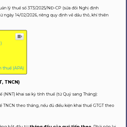
uản lý thuế số 373/2025/NĐ-CP (sửa đổi Nghị định
ừ ngày 14/02/2026, riêng quy định về dầu thô, khí thiên
)
h thuế (APA)
GT, TNCN)
uế (NNT) khai sai kỳ tính thuế (từ Quý sang Tháng):
ế TNCN theo tháng, nếu đủ điều kiện khai thuế GTGT theo
áng bắt đầu từ
tháng đầu của quý tiếp theo
.
Phải nộp lại