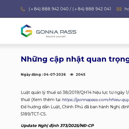
(＋84) 888 942 040 / (＋84) 888 942 041
h
Những cập nhật quan trọng
Ngày đăng : 04-07-2026
2045
Luật quản lý thuế số 38/2019/QH14 hiệu lực từ ngày 1/
thuế (Xem thêm tại
https://gonnapass.com/nhieu-quy-
Để hướng dẫn Luật, Chính Phủ đã ban hành Nghị địn
5189/TCT-CS.
Update Nghị định 373/2025/NĐ-CP