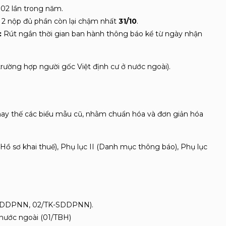
 02 lần trong năm
.
 2 nộp đủ phần còn lại chậm nhất
31/10
.
:
Rút ngắn thời gian ban hành thông báo kể từ ngày nhận
ừ trường hợp người gốc Việt định cư ở nước ngoài)
.
hay thế các biểu mẫu cũ, nhằm chuẩn hóa và đơn giản hóa
(Hồ sơ khai thuế), Phụ lục II (Danh mục thông báo), Phụ lục
TK-SDDPNN, 02/TK-SDDPNN)
.
 nước ngoài (01/TBH)