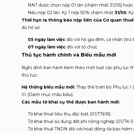
NNT được chọn nộp 01 lần (chậm nhất 31/05) hoặc
Nếu nộp 02 lần: Kỳ 1 nộp 50% chậm nhất
31/05
;
Kỳ
Thời hạn ra thông báo nộp tiền của Cơ quan thuế
đủ hồ sơ:
05 ngày làm việc
đối với hộ gia đình, cá nhân (tr
07 ngày làm việc
đối với tổ chức
.
Thủ tục hành chính và Biểu mẫu mới
Nghị định ban hành kèm theo một loạt các phụ lục t
thủ tục:
Hệ thống biểu mẫu mới:
Thay thế toàn bộ Phụ lục I 
III (Danh mục mẫu biểu)
.
Các mẫu tờ khai cụ thể được ban hành mới:
Tờ khai thuế tiêu thụ đặc biệt (01/TTĐB)
.
Tờ khai thuế sử dụng đất phi nông nghiệp (01/
Tờ khai thuế TNDN đối với hoạt động tái bảo hiểm