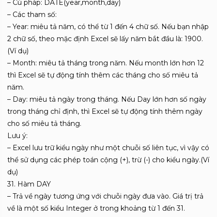
– Cú pháp: DATE(year,month,day)
– Các tham số:
– Year: miêu tả năm, có thể từ 1 đến 4 chữ số. Nếu bạn nhập
2 chữ số, theo mặc định Excel sẽ lấy năm bắt đầu là: 1900.
(Ví dụ)
– Month: miêu tả tháng trong năm. Nếu month lớn hơn 12
thì Excel sẽ tự động tính thêm các tháng cho số miêu tả
năm.
– Day: miêu tả ngày trong tháng. Nếu Day lớn hơn số ngày
trong tháng chỉ định, thì Excel sẽ tự động tính thêm ngày
cho số miêu tả tháng.
Lưu ý:
– Excel lưu trữ kiểu ngày như một chuỗi số liên tục, vì vậy có
thể sử dụng các phép toán cộng (+), trừ (-) cho kiểu ngày.(Ví
dụ)
31. Hàm DAY
– Trả về ngày tương ứng với chuỗi ngày đưa vào. Giá trị trả
về là một số kiểu Integer ở trong khoảng từ 1 đến 31.