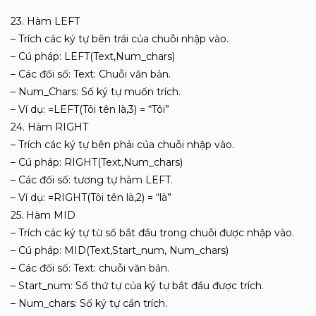
23. Hàm LEFT
– Trích các ký tự bên trái của chuỗi nhập vào.
– Cú pháp: LEFT(Text,Num_chars)
– Các đối số: Text: Chuỗi văn bản.
– Num_Chars: Số ký tự muốn trích.
– Ví dụ: =LEFT(Tôi tên là,3) = “Tôi”
24. Hàm RIGHT
– Trích các ký tự bên phải của chuỗi nhập vào.
– Cú pháp: RIGHT(Text,Num_chars)
– Các đối số: tương tự hàm LEFT.
– Ví dụ: =RIGHT(Tôi tên là,2) = “là”
25. Hàm MID
– Trích các ký tự từ số bắt đầu trong chuỗi được nhập vào.
– Cú pháp: MID(Text,Start_num, Num_chars)
– Các đối số: Text: chuỗi văn bản.
– Start_num: Số thứ tự của ký tự bắt đầu được trích.
– Num_chars: Số ký tự cần trích.