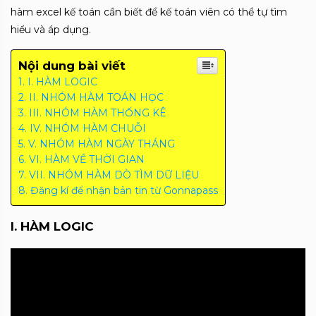
hàm excel kế toán cần biết để kế toán viên có thể tự tìm
hiểu và áp dụng.
Nội dung bài viết
I. HÀM LOGIC
II. NHÓM HÀM TOÁN HỌC
III. NHÓM HÀM THỐNG KÊ
IV. NHÓM HÀM CHUỖI
V. NHÓM HÀM NGÀY THÁNG
VI. HÀM VỀ THỜI GIAN
VII. NHÓM HÀM DÒ TÌM DỮ LIỆU
Đăng kí để nhận bản tin từ Gonnapass
I. HÀM LOGIC