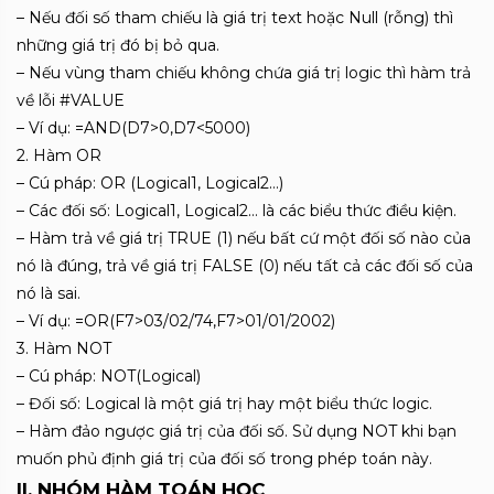
– Nếu đối số tham chiếu là giá trị text hoặc Null (rỗng) thì
những giá trị đó bị bỏ qua.
– Nếu vùng tham chiếu không chứa giá trị logic thì hàm trả
về lỗi #VALUE
– Ví dụ: =AND(D7>0,D7<5000)
2. Hàm OR
– Cú pháp: OR (Logical1, Logical2…)
– Các đối số: Logical1, Logical2… là các biểu thức điều kiện.
– Hàm trả về giá trị TRUE (1) nếu bất cứ một đối số nào của
nó là đúng, trả về giá trị FALSE (0) nếu tất cả các đối số của
nó là sai.
– Ví dụ: =OR(F7>03/02/74,F7>01/01/2002)
3. Hàm NOT
– Cú pháp: NOT(Logical)
– Đối số: Logical là một giá trị hay một biểu thức logic.
– Hàm đảo ngược giá trị của đối số. Sử dụng NOT khi bạn
muốn phủ định giá trị của đối số trong phép toán này.
II. NHÓM HÀM TOÁN HỌC