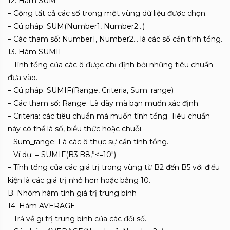
12. Hàm SUM
– Cộng tất cả các số trong một vùng dữ liệu được chọn.
– Cú pháp: SUM(Number1, Number2…)
– Các tham số: Number1, Number2… là các số cần tính tổng.
13. Hàm SUMIF
– Tính tổng của các ô được chỉ định bởi những tiêu chuẩn
đưa vào.
– Cú pháp: SUMIF(Range, Criteria, Sum_range)
– Các tham số: Range: Là dãy mà bạn muốn xác định.
– Criteria: các tiêu chuẩn mà muốn tính tổng. Tiêu chuẩn
này có thể là số, biểu thức hoặc chuỗi.
– Sum_range: Là các ô thực sự cần tính tổng.
– Ví dụ: = SUMIF(B3:B8,”<=10″)
– Tính tổng của các giá trị trong vùng từ B2 đến B5 với điều
kiện là các giá trị nhỏ hơn hoặc bằng 10.
B. Nhóm hàm tính giá trị trung bình
14. Hàm AVERAGE
– Trả về gi trị trung bình của các đối số.