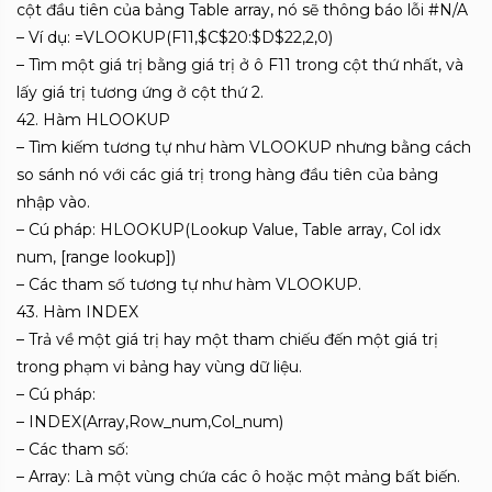
cột đầu tiên của bảng Table array, nó sẽ thông báo lỗi #N/A
– Ví dụ: =VLOOKUP(F11,$C$20:$D$22,2,0)
– Tìm một giá trị bằng giá trị ở ô F11 trong cột thứ nhất, và
lấy giá trị tương ứng ở cột thứ 2.
42. Hàm HLOOKUP
– Tìm kiếm tương tự như hàm VLOOKUP nhưng bằng cách
so sánh nó với các giá trị trong hàng đầu tiên của bảng
nhập vào.
– Cú pháp: HLOOKUP(Lookup Value, Table array, Col idx
num, [range lookup])
– Các tham số tương tự như hàm VLOOKUP.
43. Hàm INDEX
– Trả về một giá trị hay một tham chiếu đến một giá trị
trong phạm vi bảng hay vùng dữ liệu.
– Cú pháp:
– INDEX(Array,Row_num,Col_num)
– Các tham số:
– Array: Là một vùng chứa các ô hoặc một mảng bất biến.