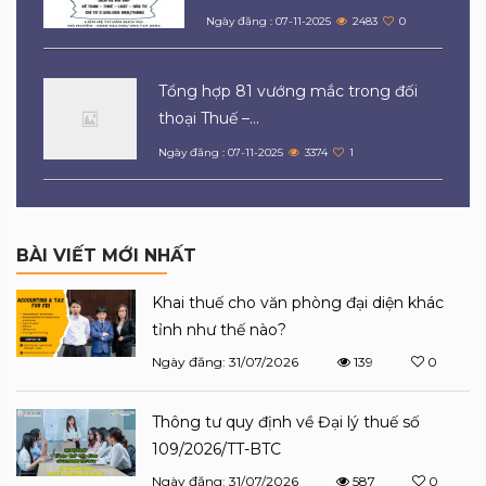
Ngày đăng : 07-11-2025
2483
0
Tổng hợp 81 vướng mắc trong đối
thoại Thuế –...
Ngày đăng : 07-11-2025
3374
1
BÀI VIẾT MỚI NHẤT
Khai thuế cho văn phòng đại diện khác
tỉnh như thế nào?
Ngày đăng: 31/07/2026
139
0
Thông tư quy định về Đại lý thuế số
109/2026/TT-BTC
Ngày đăng: 31/07/2026
587
0