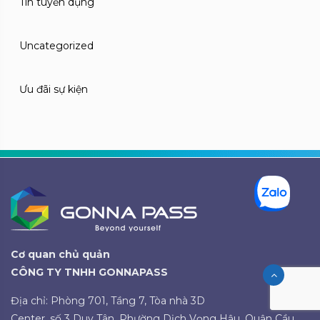
Tin tuyển dụng
Uncategorized
Ưu đãi sự kiện
Cơ quan chủ quản
CÔNG TY TNHH GONNAPASS
Địa chỉ: Phòng 701, Tầng 7, Tòa nhà 3D
Center, số 3 Duy Tân, Phường Dịch Vọng Hậu, Quận Cầu