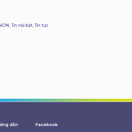
TNDN
,
Tin nổi bật
,
Tin tức
ớng dẫn
Facebook