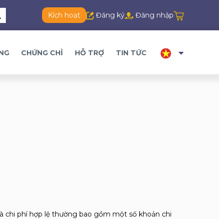
Kích hoạt
Đăng ký
Đăng nhập
ĂNG
CHỨNG CHỈ
HỖ TRỢ
TIN TỨC
à chi phí hợp lệ thường bao gồm một số khoản chi