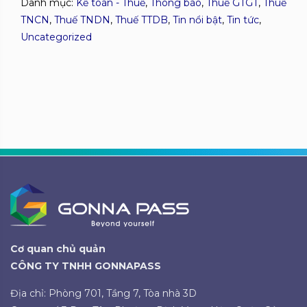
Danh mục:
Kế toán - Thuế
,
Thông báo
,
Thuế GTGT
,
Thuế
TNCN
,
Thuế TNDN
,
Thuế TTDB
,
Tin nổi bật
,
Tin tức
,
Uncategorized
Cơ quan chủ quản
CÔNG TY TNHH GONNAPASS
Địa chỉ: Phòng 701, Tầng 7, Tòa nhà 3D