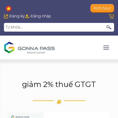
Kích hoạt
Đăng ký
Đăng nhập
giảm 2% thuế GTGT