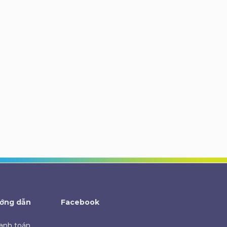
ớng dẫn
Facebook
anh toán