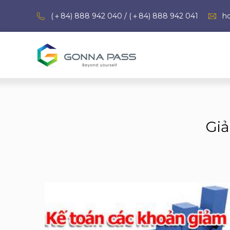
(＋84) 888 942 040 / (＋84) 888 942 041
h
Giả