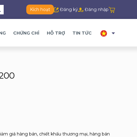
Kích hoạt
Đăng ký
Đăng nhập
ĂNG
CHỨNG CHỈ
HỖ TRỢ
TIN TỨC
 200
giảm giá hàng bán, chiết khấu thương mại, hàng bán