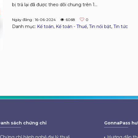
bị trả lại đã được theo dõi chung trên 1...
Ngày đăng : 16-06-2024
6068
0
Danh mục:
Kế toán
,
Kế toán - Thuế
,
Tin nổi bật
,
Tin tức
anh sách chứng chỉ
GonnaPass hư
Chứng chỉ hành nghề đại lý thuế
Hướng dẫn th